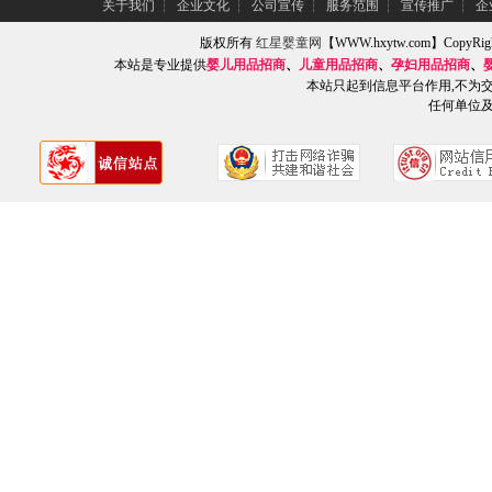
关于我们
┆
企业文化
┆
公司宣传
┆
服务范围
┆
宣传推广
┆
企
版权所有
红星婴童网
【WWW.hxytw.com】Copy
本站是专业提供
婴儿用品招商
、
儿童用品招商
、
孕妇用品招商
、
本站只起到信息平台作用,不为
任何单位