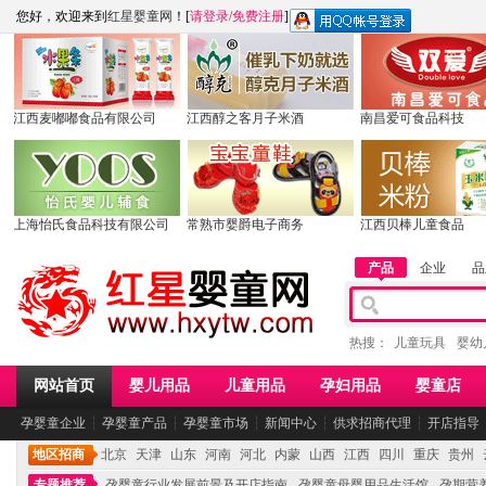
您好，欢迎来到
红星婴童网
！[
请登录
/
免费注册
]
江西麦嘟嘟食品有限公司
江西醇之客月子米酒
南昌爱可食品科技
上海怡氏食品科技有限公司
常熟市婴爵电子商务
江西贝棒儿童食品
产品
企业
品
热搜：
儿童玩具
婴幼
网站首页
婴儿用品
儿童用品
孕妇用品
婴童店
孕婴童企业
┆
孕婴童产品
┆
孕婴童市场
┆
新闻中心
┆
供求招商代理
┆
开店指导
地区招商
北京
天津
山东
河南
河北
内蒙
山西
江西
四川
重庆
贵州
专题推荐
孕婴童行业发展前景及开店指南
孕婴童母婴用品生活馆
孕期营养