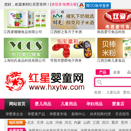
您好，欢迎来到
红星婴童网
！[
请登录
/
免费注册
]
江西麦嘟嘟食品有限公司
江西醇之客月子米酒
南昌爱可食品科技
上海怡氏食品科技有限公司
常熟市婴爵电子商务
江西贝棒儿童食品
产品
企业
品
热搜：
儿童玩具
婴幼
网站首页
婴儿用品
儿童用品
孕妇用品
婴童店
孕婴童企业
┆
孕婴童产品
┆
孕婴童市场
┆
新闻中心
┆
供求招商代理
┆
开店指导
地区招商
北京
天津
山东
河南
河北
内蒙
山西
江西
四川
重庆
贵州
专题推荐
孕婴童行业发展前景及开店指南
孕婴童母婴用品生活馆
孕期营养