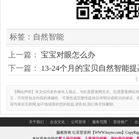
标签：
自然智能
上一篇：
宝宝对眼怎么办
下一篇：
13-24个月的宝贝自然智能提
【网站声明】本文仅代表作者本人观点，与红星婴童网无关。红星婴童网站对
立，不对所包含内容的准确性、可靠性或完整性提供任何明示或暗示的保证。
容均来自互联网,如不慎侵害的您的权益,请告知,我们将尽快删除。
关于我们
┆
企业文化
┆
公司宣传
┆
服务范围
┆
宣传推广
┆
企
版权所有
红星婴童网
【WWW.hxytw.com】Copy
本站是专业提供
婴儿用品招商
、
儿童用品招商
、
孕妇用品招商
、