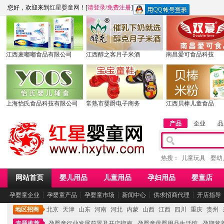
您好，欢迎来到
红星婴童网
！[
请登录
/
免费注册
]
江西麦嘟嘟食品有限公司
江西醇之客月子米酒
南昌爱可食品科技
上海怡氏食品科技有限公司
常熟市婴爵电子商务
江西贝棒儿童食品
产品
企业
品
热搜：
儿童玩具
婴幼
网站首页
婴儿用品
儿童用品
孕妇用品
婴童店
孕婴童企业
┆
孕婴童产品
┆
孕婴童市场
┆
新闻中心
┆
供求招商代理
┆
开店指导
地区招商
北京
天津
山东
河南
河北
内蒙
山西
江西
四川
重庆
贵州
专题推荐
孕婴童行业发展前景及开店指南
孕婴童母婴用品生活馆
孕期营养