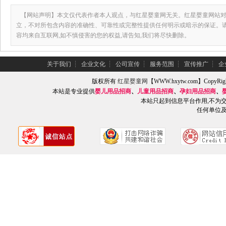
【网站声明】本文仅代表作者本人观点，与红星婴童网无关。红星婴童网站对
立，不对所包含内容的准确性、可靠性或完整性提供任何明示或暗示的保证。
容均来自互联网,如不慎侵害的您的权益,请告知,我们将尽快删除。
关于我们
┆
企业文化
┆
公司宣传
┆
服务范围
┆
宣传推广
┆
企
版权所有
红星婴童网
【WWW.hxytw.com】Copy
本站是专业提供
婴儿用品招商
、
儿童用品招商
、
孕妇用品招商
、
本站只起到信息平台作用,不为
任何单位