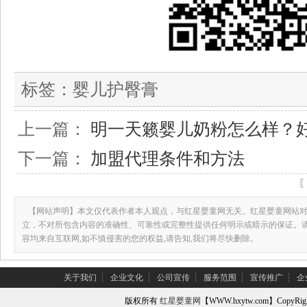
标签：
婴儿护臀膏
上一篇：
明一天籁婴儿奶粉怎么样？
下一篇：
加盟代理条件和方法
【网站声明】本文仅代表作者本人观点，与红星婴童网无关。红星婴童网站对
立，不对所包含内容的准确性、可靠性或完整性提供任何明示或暗示的保证。
容均来自互联网,如不慎侵害的您的权益,请告知,我们将尽快删除。
关于我们
┆
企业文化
┆
公司宣传
┆
服务范围
┆
宣传推广
┆
企
版权所有
红星婴童网
【WWW.hxytw.com】Copy