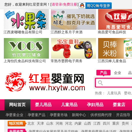
您好，欢迎来到
红星婴童网
！[
请登录
/
免费注册
]
江西麦嘟嘟食品有限公司
江西醇之客月子米酒
南昌爱可食品科技
上海怡氏食品科技有限公司
常熟市婴爵电子商务
江西贝棒儿童食品
产品
企业
品
热搜：
儿童玩具
婴幼
网站首页
婴儿用品
儿童用品
孕妇用品
婴童店
孕婴童企业
┆
孕婴童产品
┆
孕婴童市场
┆
新闻中心
┆
供求招商代理
┆
开店指导
地区招商
北京
天津
山东
河南
河北
内蒙
山西
江西
四川
重庆
贵州
专题推荐
孕婴童行业发展前景及开店指南
孕婴童母婴用品生活馆
孕期营养