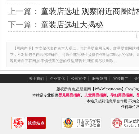
上一篇：
童装店选址 观察附近商圈结
下一篇：
童装店选址大揭秘
【网站声明】本文仅代表作者本人观点，与红星婴童网无关。红星婴童网站对
立，不对所包含内容的准确性、可靠性或完整性提供任何明示或暗示的保证。
容均来自互联网,如不慎侵害的您的权益,请告知,我们将尽快删除。
关于我们
┆
企业文化
┆
公司宣传
┆
服务范围
┆
宣传推广
┆
企
版权所有
红星婴童网
【WWW.hxytw.com】Copy
本站是专业提供
婴儿用品招商
、
儿童用品招商
、
孕妇用品招商
、
本站只起到信息平台作用,不为
任何单位