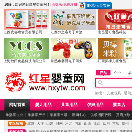
您好，欢迎来到
红星婴童网
！[
请登录
/
免费注册
]
江西麦嘟嘟食品有限公司
江西醇之客月子米酒
南昌爱可食品科技
上海怡氏食品科技有限公司
常熟市婴爵电子商务
江西贝棒儿童食品
产品
企业
品
热搜：
儿童玩具
婴幼
网站首页
婴儿用品
儿童用品
孕妇用品
婴童店
孕婴童企业
┆
孕婴童产品
┆
孕婴童市场
┆
新闻中心
┆
供求招商代理
┆
开店指导
地区招商
北京
天津
山东
河南
河北
内蒙
山西
江西
四川
重庆
贵州
专题推荐
孕婴童行业发展前景及开店指南
孕婴童母婴用品生活馆
孕期营养