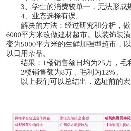
3、学生的消费较单一，无法形成
4、业态选择有误。
解决的方法：经过研究和分析，做了
6000平方米改做建材超市。以装饰装
变为5000平方米的生鲜加强型超市，
以日用杂品。
结果：1楼销售额日均为25万，毛利
2楼销售额为8万，毛利为12%。
以上我们可以总结出，选址前的宏
·
网络平台佳诚合作共赢
·
浙江九旭药业 童聪
·
哈药集团 同泰药
·
成都雅莱生物科技
·
广州亿方塑胶制品
·
【迪米熊】婴幼