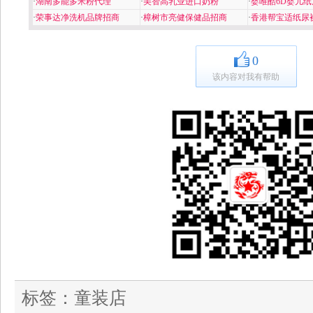
·
湖南多能多米粉代理
·
美智高乳业进口奶粉
·
婴唯酷6D婴儿纸
·
荣事达净洗机品牌招商
·
樟树市亮健保健品招商
·
香港帮宝适纸尿
0
该内容对我有帮助
标签：
童装店