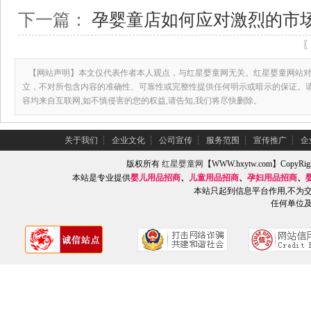
下一篇：
孕婴童店如何应对激烈的市
【网站声明】本文仅代表作者本人观点，与红星婴童网无关。红星婴童网站对
立，不对所包含内容的准确性、可靠性或完整性提供任何明示或暗示的保证。
容均来自互联网,如不慎侵害的您的权益,请告知,我们将尽快删除。
关于我们
┆
企业文化
┆
公司宣传
┆
服务范围
┆
宣传推广
┆
企
版权所有
红星婴童网
【WWW.hxytw.com】Copy
本站是专业提供
婴儿用品招商
、
儿童用品招商
、
孕妇用品招商
、
本站只起到信息平台作用,不为
任何单位