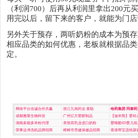
（利润700）后
再从利润里拿出
200
元
用完以后，留下来的客户，就能为门店
另外关于预存，两听奶粉的成本为预存
相应品类的如何优惠，老板就根据品类
定。
·
网络平台佳诚合作共赢
·
浙江九旭药业 童聪
·
哈药集团 同泰药
·
成都雅莱生物科技
·
广州亿方塑胶制品
·
【迪米熊】婴幼
·
湖南多能多米粉代理
·
美智高乳业进口奶粉
·
婴唯酷6D婴儿纸
·
荣事达净洗机品牌招商
·
樟树市亮健保健品招商
·
香港帮宝适纸尿