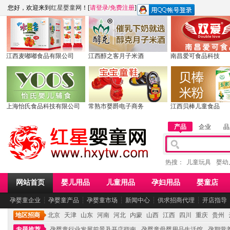
您好，欢迎来到
红星婴童网
！[
请登录
/
免费注册
]
江西麦嘟嘟食品有限公司
江西醇之客月子米酒
南昌爱可食品科技
上海怡氏食品科技有限公司
常熟市婴爵电子商务
江西贝棒儿童食品
产品
企业
品
热搜：
儿童玩具
婴幼
网站首页
婴儿用品
儿童用品
孕妇用品
婴童店
孕婴童企业
┆
孕婴童产品
┆
孕婴童市场
┆
新闻中心
┆
供求招商代理
┆
开店指导
地区招商
北京
天津
山东
河南
河北
内蒙
山西
江西
四川
重庆
贵州
专题推荐
孕婴童行业发展前景及开店指南
孕婴童母婴用品生活馆
孕期营养