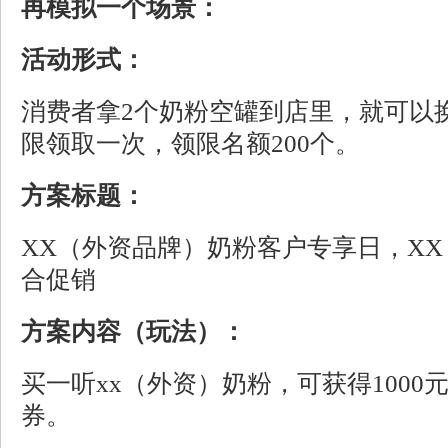
再模拟一个场景：
活动形式：
消费者
拿
2
个奶粉空罐到
店里，就可以
限领取一次，领
限名额
200
个。
方案标题：
XX
（外资品牌）
奶粉客户专享日
，
XX
合促销
方案内容
（玩法）
：
买一听xx
（外资）
奶粉，可获得1000
券。