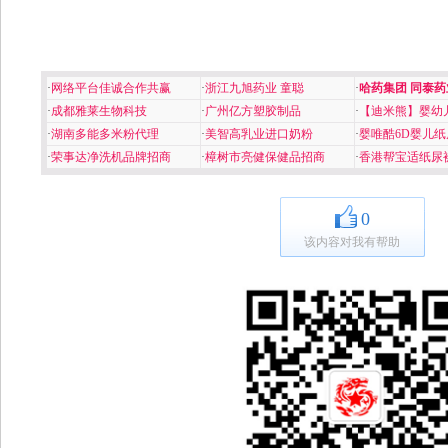
·
网络平台佳诚合作共赢
·
浙江九旭药业 童聪
·
哈药集团 同泰药
·
成都雅莱生物科技
·
广州亿方塑胶制品
·
【迪米熊】婴幼
·
湖南多能多米粉代理
·
美智高乳业进口奶粉
·
婴唯酷6D婴儿纸
·
荣事达净洗机品牌招商
·
樟树市亮健保健品招商
·
香港帮宝适纸尿
0
该内容对我有帮助