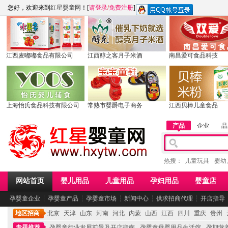
您好，欢迎来到
红星婴童网
！[
请登录
/
免费注册
]
江西麦嘟嘟食品有限公司
江西醇之客月子米酒
南昌爱可食品科技
上海怡氏食品科技有限公司
常熟市婴爵电子商务
江西贝棒儿童食品
产品
企业
品
热搜：
儿童玩具
婴幼
网站首页
婴儿用品
儿童用品
孕妇用品
婴童店
孕婴童企业
┆
孕婴童产品
┆
孕婴童市场
┆
新闻中心
┆
供求招商代理
┆
开店指导
地区招商
北京
天津
山东
河南
河北
内蒙
山西
江西
四川
重庆
贵州
专题推荐
孕婴童行业发展前景及开店指南
孕婴童母婴用品生活馆
孕期营养