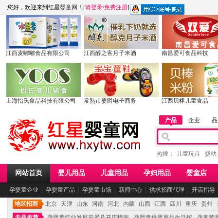
您好，欢迎来到
红星婴童网
！[
请登录
/
免费注册
]
江西麦嘟嘟食品有限公司
江西醇之客月子米酒
南昌爱可食品科技
上海怡氏食品科技有限公司
常熟市婴爵电子商务
江西贝棒儿童食品
产品
企业
品
热搜：
儿童玩具
婴幼
网站首页
婴儿用品
儿童用品
孕妇用品
婴童店
孕婴童企业
┆
孕婴童产品
┆
孕婴童市场
┆
新闻中心
┆
供求招商代理
┆
开店指导
地区招商
北京
天津
山东
河南
河北
内蒙
山西
江西
四川
重庆
贵州
专题推荐
孕婴童行业发展前景及开店指南
孕婴童母婴用品生活馆
孕期营养