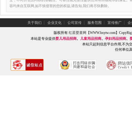
立，不对所包含内容的准确性、可靠性或完整性提供任何明示或暗示的保证。
容均来自互联网,如不慎侵害的您的权益,请告知,我们将尽快删除。
关于我们
┆
企业文化
┆
公司宣传
┆
服务范围
┆
宣传推广
┆
企
版权所有
红星婴童网
【WWW.hxytw.com】Copy
本站是专业提供
婴儿用品招商
、
儿童用品招商
、
孕妇用品招商
、
本站只起到信息平台作用,不为
任何单位