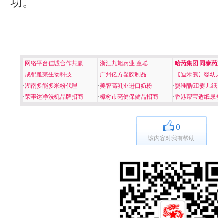
功。
·
网络平台佳诚合作共赢
·
浙江九旭药业 童聪
·
哈药集团 同泰药
·
成都雅莱生物科技
·
广州亿方塑胶制品
·
【迪米熊】婴幼
·
湖南多能多米粉代理
·
美智高乳业进口奶粉
·
婴唯酷6D婴儿纸
·
荣事达净洗机品牌招商
·
樟树市亮健保健品招商
·
香港帮宝适纸尿
0
该内容对我有帮助