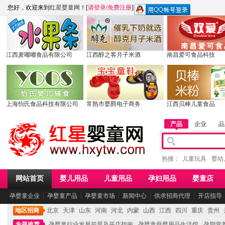
您好，欢迎来到
红星婴童网
！[
请登录
/
免费注册
]
江西麦嘟嘟食品有限公司
江西醇之客月子米酒
南昌爱可食品科技
上海怡氏食品科技有限公司
常熟市婴爵电子商务
江西贝棒儿童食品
产品
企业
品
热搜：
儿童玩具
婴幼
网站首页
婴儿用品
儿童用品
孕妇用品
婴童店
孕婴童企业
┆
孕婴童产品
┆
孕婴童市场
┆
新闻中心
┆
供求招商代理
┆
开店指导
地区招商
北京
天津
山东
河南
河北
内蒙
山西
江西
四川
重庆
贵州
专题推荐
孕婴童行业发展前景及开店指南
孕婴童母婴用品生活馆
孕期营养