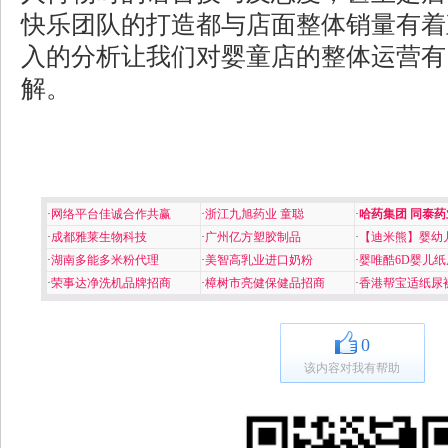
快乐团队的打造都与店面整体销量有着
入的分析让我们对婴童店的整体运营有
解。
·
网络平台佳诚合作共赢
·
浙江九旭药业 童聪
·
哈药集团 同泰药
·
成都雅莱生物科技
·
广州亿方塑胶制品
·
【迪米熊】婴幼
·
湖南多能多米粉代理
·
美智高乳业进口奶粉
·
婴唯酷6D婴儿纸
·
荣事达净洗机品牌招商
·
樟树市亮健保健品招商
·
香港帮宝适纸尿
0
该内容对我有帮助