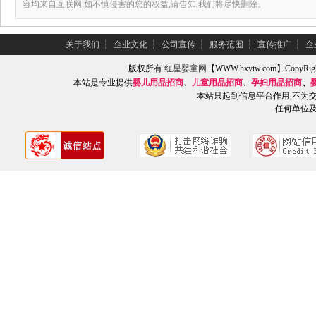
容均来自互联网,如不慎侵害的您的权益,请告知,我们将尽快删除。
关于我们
┆
企业文化
┆
公司宣传
┆
服务范围
┆
宣传推广
┆
企
版权所有
红星婴童网
【WWW.hxytw.com】Copy
本站是专业提供
婴儿用品招商
、
儿童用品招商
、
孕妇用品招商
、
本站只起到信息平台作用,不为
任何单位