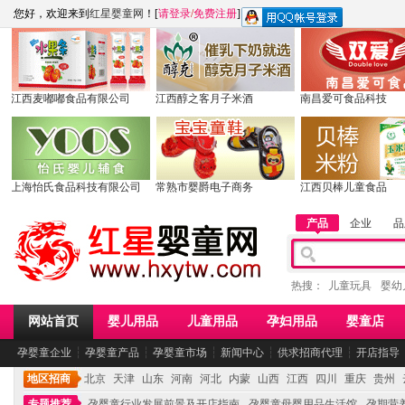
您好，欢迎来到
红星婴童网
！[
请登录
/
免费注册
]
江西麦嘟嘟食品有限公司
江西醇之客月子米酒
南昌爱可食品科技
上海怡氏食品科技有限公司
常熟市婴爵电子商务
江西贝棒儿童食品
产品
企业
品
热搜：
儿童玩具
婴幼
网站首页
婴儿用品
儿童用品
孕妇用品
婴童店
孕婴童企业
┆
孕婴童产品
┆
孕婴童市场
┆
新闻中心
┆
供求招商代理
┆
开店指导
地区招商
北京
天津
山东
河南
河北
内蒙
山西
江西
四川
重庆
贵州
专题推荐
孕婴童行业发展前景及开店指南
孕婴童母婴用品生活馆
孕期营养