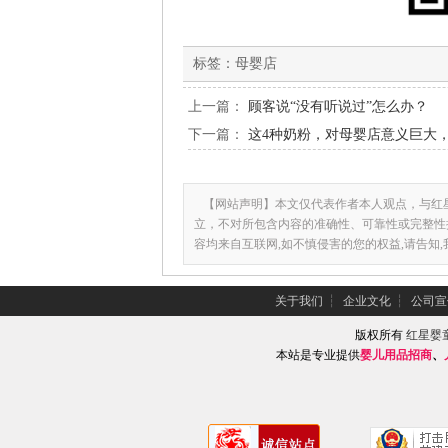
标签：
母婴店
上一篇：
顾客说“没有听说过”怎么办？
下一篇：
这4种奶粉，对母婴店意义巨大
【网站声明】本文仅代表作者本人观点，与红
立，不对所包含内容的准确性、可靠性或完整性
容均来自互联网,如不慎侵害的您的权益,请告知
关于我们
┆
企业文化
┆
公司宣
版权所有
红星婴
本站是专业提供
婴儿用品招商
、