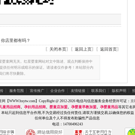
，你店里都有吗？
〖
关闭本页
〗〖
返回上页
〗〖
返回首页
〗
星婴童网无关。红星婴童网站对文中陈述、观点判断保持中
提供任何明示或暗示的保证。请读者仅作参考！本站部分内
,我们将尽快删除。
传
┆
服务范围
┆
宣传推广
┆
企业合作
┆
友情链接
┆
联系我们
┆
版权声明
┆
童网
【WWW.hxytw.com】CopyRight @ 2012-2026 电信与信息服务业务经营许可证：
京I
儿童用品招商
、
孕妇用品招商
、
婴童店加盟
、
孕婴童早教加盟
、
孕婴童用品
等其它名
本站只起到信息平台作用,不为交易经过负任何责任,请双方谨慎交易,以确保您的权益
任何单位及个人不得发布欺骗性产品信息
电话：14700496243