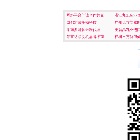
·
网络平台佳诚合作共赢
·
浙江九旭药业 
·
成都雅莱生物科技
·
广州亿方塑胶
·
湖南多能多米粉代理
·
美智高乳业进
·
荣事达净洗机品牌招商
·
樟树市亮健保