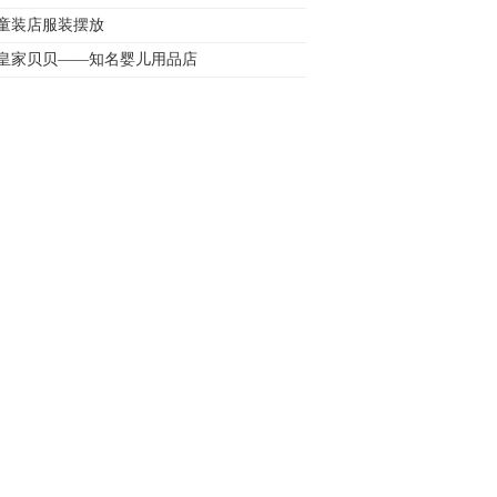
童装店服装摆放
皇家贝贝——知名婴儿用品店