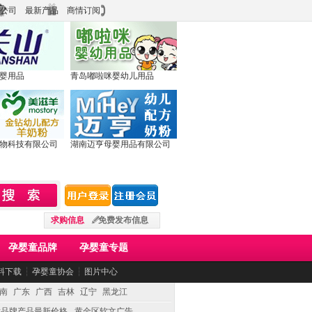
公司
最新产品
商情订阅
婴用品
青岛嘟啦咪婴幼儿用品
物科技有限公司
湖南迈亨母婴用品有限公司
求购信息
免费发布信息
孕婴童品牌
孕婴童专题
料下载
┆
孕婴童协会
┆
图片中心
南
广东
广西
吉林
辽宁
黑龙江
童品牌产品最新价格
黄金区软文广告