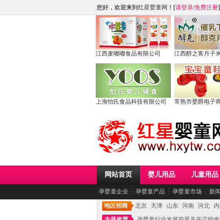
您好，欢迎来到
红星婴童网
！[
请登录
/
免费注册
]
江西麦嘟嘟食品有限公司
江西醇之客月子
上海怡氏食品科技有限公司
常熟市婴爵电子
网站首页
婴儿用品
儿童用品
孕婴童企业
┆
孕婴童产品
┆
孕婴童市场
┆
新
地区招商
北京
天津
山东
河南
河北
内
专题推荐
孕婴童行业发展前景及开店指南