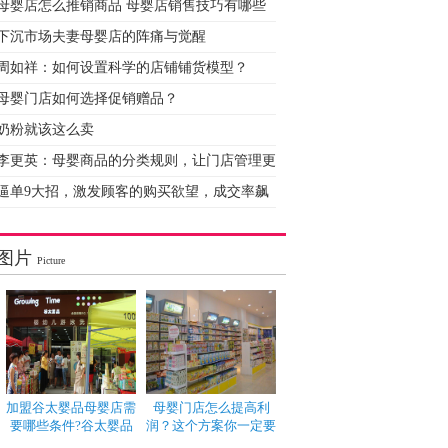
母婴店怎么推销商品 母婴店销售技巧有哪些
下沉市场夫妻母婴店的阵痛与觉醒
周如祥：如何设置科学的店铺铺货模型？
母婴门店如何选择促销赠品？
奶粉就该这么卖
李更英：母婴商品的分类规则，让门店管理更
逼单9大招，激发顾客的购买欲望，成交率飙
图片
Picture
加盟谷太婴品母婴店需
母婴门店怎么提高利
要哪些条件?谷太婴品
润？这个方案你一定要
了