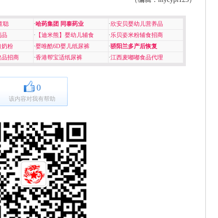
童聪
·
哈药集团 同泰药业
·
欣安贝婴幼儿营养品
制品
·
【迪米熊】婴幼儿辅食
·
乐贝姿米粉辅食招商
口奶粉
·
婴唯酷6D婴儿纸尿裤
·
骄阳兰多产后恢复
健品招商
·
香港帮宝适纸尿裤
·
江西麦嘟嘟食品代理
0
该内容对我有帮助