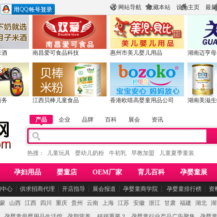
网站导航
收藏本站
设为主页
最新
米酒
南昌爱可食品科技
惠州市美儿婴儿用品
湖南迈亨母
商务
江西贝棒儿童食品
香港欧嘻高婴童用品公司
湖南美滋生
产品
企业
品牌
百科
展会
资讯
热搜：
儿童玩具
婴幼儿奶粉
牛初乳
早教加盟
儿童夏季童装
孕妇用品
婴童店
OEM厂家
育儿百科
孕婴童展
闻中心
┆
供求招商代理
┆
开店指导
┆
展会报道
┆
孕婴童商学院
┆
孕婴童排行榜
┆
资
蒙
山西
江西
四川
重庆
贵州
云南
上海
江苏
安徽
浙江
甘肃
福建
湖北
湖
孕婴童母婴用品生活馆
孕期营养 -- 钙很重要？
孕婴童行业产品广告聚集
孕婴