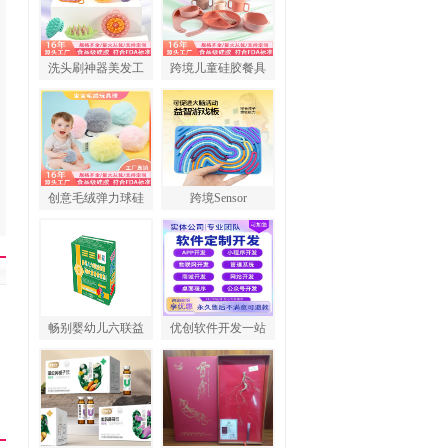
洗头刷神器美发工
跨境儿童硅胶餐具
创意毛绒弹力球硅
跨境Sensor
畅别婴幼儿六联益
优创软件开发一站