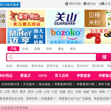
网站导航
收藏本站
设为主页
酒
惠州市美儿婴儿用品公司
陕西关山乳业有限公司
江西贝棒儿童
公司
湖南迈亨母婴用品有限公司
香港欧嘻高婴童用品公司
常熟市婴爵电子商
产品
企业
品牌
百科
展会
资讯
热搜：
婴幼辅食
婴幼保健
婴童护肤
儿童食品
婴幼洗护
婴幼防尿
孕
孕妇用品
婴童店
OEM
育儿百科
孕婴童展
孕婴童
┆
供求招商代理
┆
开店指导
┆
展会报道
┆
孕婴童商学院
┆
孕婴童排行榜
┆
资料下载
西
江西
四川
重庆
贵州
云南
上海
江苏
安徽
浙江
甘肃
福建
湖北
湖南
广
童母婴用品生活馆
孕期营养 -- 钙很重要？
孕婴童行业产品广告聚集
孕婴童品牌
宝三文鱼高蛋白营养米粉