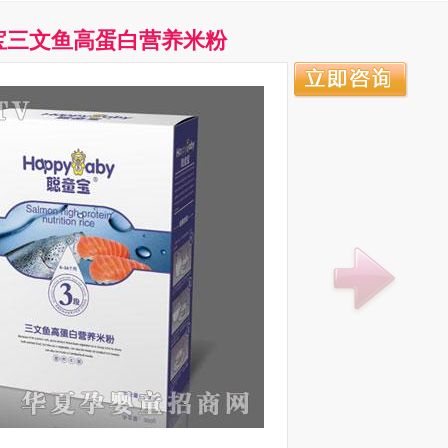
宝三文鱼高蛋白营养米粉