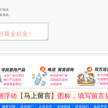
打电话。
联系我。
双方沟
点击广告位查找
电话咨询厂家
代理要
热门产品查找
页面留言咨询
厂家政
根据搜索查找
在线咨询
侧浮动【
马上留言
】图标，填写留言
服务范围
宣传推广
企业合作
友情链接
联系我们
版权声明
┆
┆
┆
┆
┆
┆