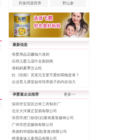
药食同源营养
野山参
最新信息
·
母婴用品店赚钱六准则
·
乐琪儿婴儿湿巾全面招商
·
准妈妈夏季怎么吃
·
比《扶摇》灵宠元宝更可爱的萌物是谁？
·
企业育儿课堂如何培养孩子的内在动力
孕婴童企业推荐
更多>>
·
深圳市宝安区沙井三舟制衣厂
·
北京大洋康正贸易有限公司
·
东莞市虎门创佳QQ童画童装服饰公司
·
广州市芭尼服饰有限公司
·
美德利华国际集团(香港)有限公司
·
慈溪泰迪儿童用品有限公司