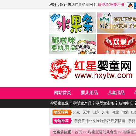
您好，欢迎来到
红星婴童网
！
[
请登录
/
免费注册
]
江西麦嘟嘟食品有限公司
江西醇之客月子米
青岛嘟啦咪婴幼儿用品公司
南昌爱可食品科技有限
网站首页
婴儿用品
儿童用品
孕婴童企业
┆
孕婴童产品
┆
孕婴童市场
┆
新闻中心
地区招商
北京
天津
山东
河南
河北
内蒙
山
专题推荐
孕婴童行业发展前景及开店指南
孕婴
您当前位置：
首页
>>
聪童宝婴幼儿食品
>> 聪童