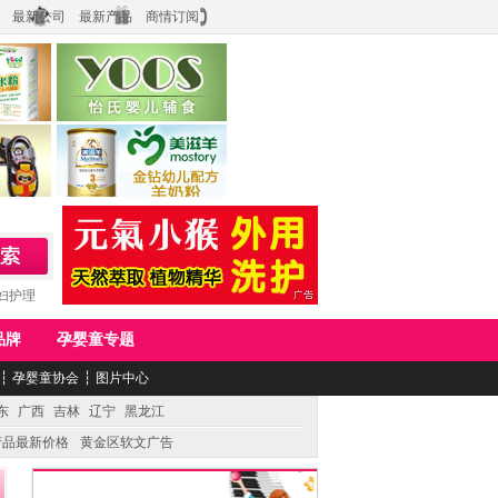
最新公司
最新产品
商情订阅
食品
上海怡氏食品科技有限公司
务公司
湖南美滋生物科技有限公司
妇护理
品牌
孕婴童专题
┆
孕婴童协会
┆
图片中心
东
广西
吉林
辽宁
黑龙江
产品最新价格
黄金区软文广告