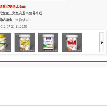
聪童宝婴幼儿食品
聪童宝三文鱼高蛋白营养米粉
婴幼辅食
-
米粉/麦粉
07-21 11:29:56