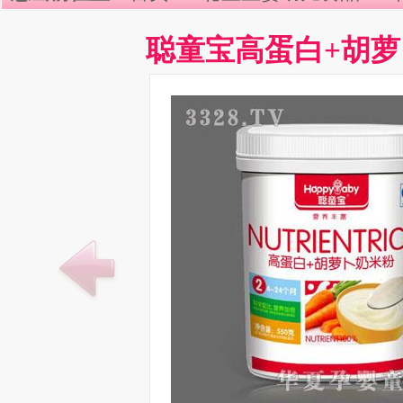
聪童宝高蛋白+胡