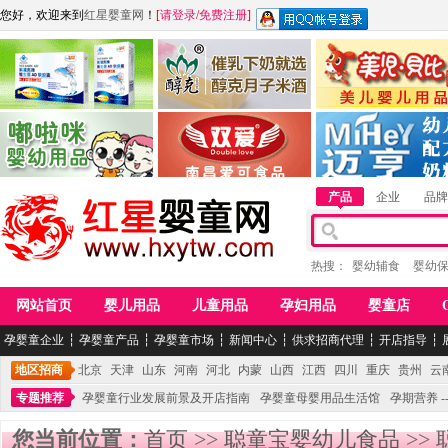
您好，欢迎来到
红星婴童网
！
[
请登录
/
免费注册
]
江西麦嘟嘟食品有限公司
江西醇之客月子米酒
惠州市美儿婴儿用品公
青岛嘟啦咪婴幼儿用品公司
南昌爱可食品科技有限公司
湖南迈亨母婴用品有限
产品
企业
品牌
热搜：
婴幼辅食
婴幼
网站首页
婴儿用品
儿童用品
孕妇用品
婴童店
孕婴童企业
┆
孕婴童产品
┆
孕婴童市场
┆
新闻中心
┆
供求招商代理
┆
开店指导
┆
地区招商
北京
天津
山东
河南
河北
内蒙
山西
江西
四川
重庆
贵州
云
专题推荐
孕婴童行业发展前景及开店指南
孕婴童母婴用品生活馆
孕期营养 -
您当前位置：
首页
>>
聪童宝婴幼儿食品
>>