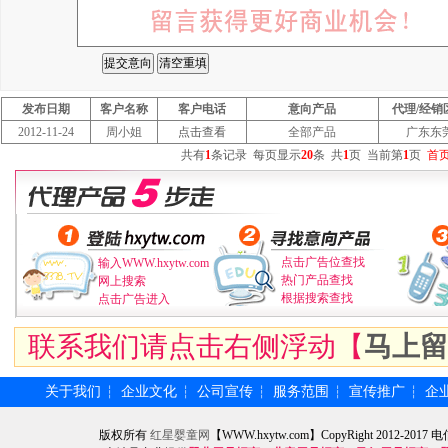
发布日期
客户名称
客户电话
意向产品
代理/经销
2012-11-24
周小姐
点击查看
全部产品
广东东
共有
1
条记录
每页显示
20
条
共
1
页
当前第
1
页
首
点击广告位查找
输入WWW.hxytw.com
热门产品查找
网上搜索
根据搜索查找
点击广告进入
联系我们请点击右侧浮动【
马上留
关于我们
企业文化
公司宣传
服务范围
宣传推广
企
┆
┆
┆
┆
┆
版权所有
红星婴童网
【WWW.hxytw.com】CopyRight 2012