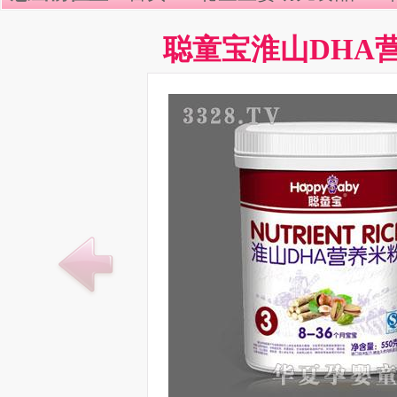
聪童宝淮山DHA