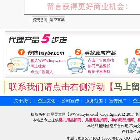
点击广告位查找
输入WWW.hxytw.com
热门产品查找
网上搜索
根据搜索查找
点击广告进入
联系我们请点击右侧浮动【
马上留
关于我们
企业文化
公司宣传
服务范围
宣传推广
企
┆
┆
┆
┆
┆
版权所有
红星婴童网
【WWW.hxytw.com】CopyRight 2012
本站是专业提供
婴儿用品招商
、
儿童用品招商
、
孕妇用品招商
、
本站只起到信息平台作用,不为
任何单位
电话：010-57741063 13366704752 QQ：3229