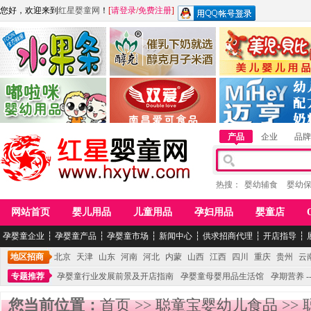
您好，欢迎来到
红星婴童网
！
[
请登录
/
免费注册
]
江西麦嘟嘟食品有限公司
江西醇之客月子米酒
惠州市美儿婴儿用品公
青岛嘟啦咪婴幼儿用品公司
南昌爱可食品科技有限公司
湖南迈亨母婴用品有限
产品
企业
品牌
热搜：
婴幼辅食
婴幼
网站首页
婴儿用品
儿童用品
孕妇用品
婴童店
孕婴童企业
┆
孕婴童产品
┆
孕婴童市场
┆
新闻中心
┆
供求招商代理
┆
开店指导
┆
地区招商
北京
天津
山东
河南
河北
内蒙
山西
江西
四川
重庆
贵州
云
专题推荐
孕婴童行业发展前景及开店指南
孕婴童母婴用品生活馆
孕期营养 -
您当前位置：
首页
>>
聪童宝婴幼儿食品
>>