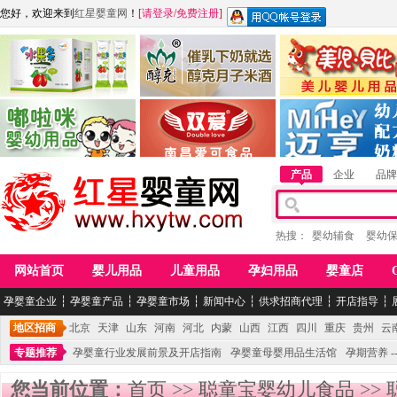
您好，欢迎来到
红星婴童网
！
[
请登录
/
免费注册
]
江西麦嘟嘟食品有限公司
江西醇之客月子米酒
惠州市美儿婴儿用品公
青岛嘟啦咪婴幼儿用品公司
南昌爱可食品科技有限公司
湖南迈亨母婴用品有限
产品
企业
品牌
热搜：
婴幼辅食
婴幼
网站首页
婴儿用品
儿童用品
孕妇用品
婴童店
孕婴童企业
┆
孕婴童产品
┆
孕婴童市场
┆
新闻中心
┆
供求招商代理
┆
开店指导
┆
地区招商
北京
天津
山东
河南
河北
内蒙
山西
江西
四川
重庆
贵州
云
专题推荐
孕婴童行业发展前景及开店指南
孕婴童母婴用品生活馆
孕期营养 -
您当前位置：
首页
>>
聪童宝婴幼儿食品
>>