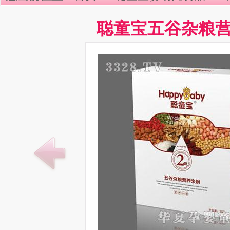
聪童宝五谷杂粮