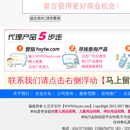
点击广告位查找
输入WWW.hxytw.com
热门产品查找
网上搜索
根据搜索查找
点击广告进入
联系我们请点击右侧浮动【
马上留
关于我们
企业文化
公司宣传
服务范围
宣传推广
企
┆
┆
┆
┆
┆
版权所有
红星婴童网
【WWW.hxytw.com】CopyRight 2012
本站是专业提供
婴儿用品招商
、
儿童用品招商
、
孕妇用品招商
、
本站只起到信息平台作用,不为
任何单位
电话：010-57741063 13366704752 QQ：3229