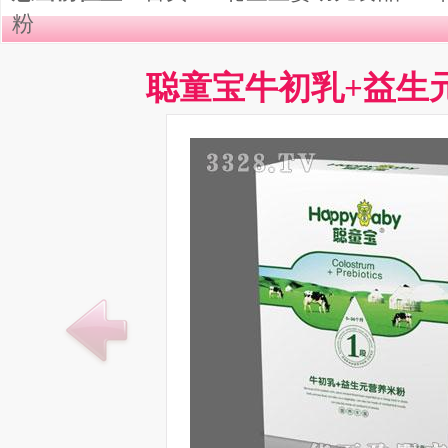
粉
聪童宝牛初乳+益生