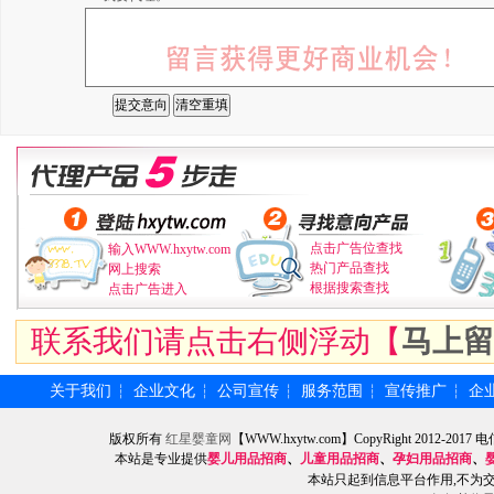
点击广告位查找
输入WWW.hxytw.com
热门产品查找
网上搜索
根据搜索查找
点击广告进入
联系我们请点击右侧浮动【
马上留
关于我们
企业文化
公司宣传
服务范围
宣传推广
企
┆
┆
┆
┆
┆
版权所有
红星婴童网
【WWW.hxytw.com】CopyRight 2012
本站是专业提供
婴儿用品招商
、
儿童用品招商
、
孕妇用品招商
、
本站只起到信息平台作用,不为