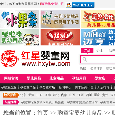
您好，欢迎来到
红星婴童网
！
[
请登录
/
免费注册
]
江西麦嘟嘟食品有限公司
江西醇之客月子米酒
惠州市美儿婴儿用品公
青岛嘟啦咪婴幼儿用品公司
南昌爱可食品科技有限公司
湖南迈亨母婴用品有限
产品
企业
品牌
热搜：
婴幼辅食
婴幼
网站首页
婴儿用品
儿童用品
孕妇用品
婴童店
孕婴童企业
┆
孕婴童产品
┆
孕婴童市场
┆
新闻中心
┆
供求招商代理
┆
开店指导
┆
地区招商
北京
天津
山东
河南
河北
内蒙
山西
江西
四川
重庆
贵州
云
专题推荐
孕婴童行业发展前景及开店指南
孕婴童母婴用品生活馆
孕期营养 -
您当前位置：
首页
>>
聪童宝婴幼儿食品
>>