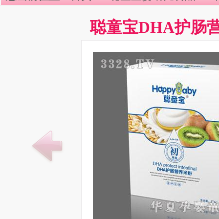
聪童宝DHA护肠