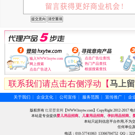
点击广告位查找
输入WWW.hxytw.com
热门产品查找
网上搜索
根据搜索查找
点击广告进入
联系我们请点击右侧浮动【
马上留
关于我们
企业文化
公司宣传
服务范围
宣传推广
企
┆
┆
┆
┆
┆
版权所有
红星婴童网
【WWW.hxytw.com】CopyRight 2012
本站是专业提供
婴儿用品招商
、
儿童用品招商
、
孕妇用品招商
、
本站只起到信息平台作用,不为
任何单位
电话：010-57741063 13366704752 QQ：3229