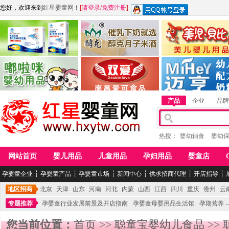
您好，欢迎来到
红星婴童网
！
[
请登录
/
免费注册
]
江西麦嘟嘟食品有限公司
江西醇之客月子米酒
惠州市美儿婴儿用品公
青岛嘟啦咪婴幼儿用品公司
南昌爱可食品科技有限公司
湖南迈亨母婴用品有限
产品
企业
品牌
热搜：
婴幼辅食
婴幼
网站首页
婴儿用品
儿童用品
孕妇用品
婴童店
孕婴童企业
┆
孕婴童产品
┆
孕婴童市场
┆
新闻中心
┆
供求招商代理
┆
开店指导
┆
地区招商
北京
天津
山东
河南
河北
内蒙
山西
江西
四川
重庆
贵州
云
专题推荐
孕婴童行业发展前景及开店指南
孕婴童母婴用品生活馆
孕期营养 -
您当前位置：
首页
>>
聪童宝婴幼儿食品
>>