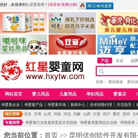
您好，欢迎来到
红星婴童网
！
[
请登录
/
免费注册
]
江西麦嘟嘟食品有限公司
江西醇之客月子米酒
惠州市美儿婴儿用品公
青岛嘟啦咪婴幼儿用品公司
南昌爱可食品科技有限公司
湖南迈亨母婴用品有限
产品
企业
品牌
热搜：
婴幼辅食
婴幼
网站首页
婴儿用品
儿童用品
孕妇用品
婴童店
孕婴童企业
┆
孕婴童产品
┆
孕婴童市场
┆
新闻中心
┆
供求招商代理
┆
开店指导
┆
地区招商
北京
天津
山东
河南
河北
内蒙
山西
江西
四川
重庆
贵州
云
专题推荐
孕婴童行业发展前景及开店指南
孕婴童母婴用品生活馆
孕期营养 -
您当前位置：
首页
>>
昆明优创软件开发有限