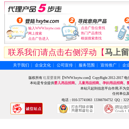
点击广告位查找
输入WWW.hxytw.com
热门产品查找
网上搜索
根据搜索查找
点击广告进入
联系我们请点击右侧浮动【
马上留
关于我们
企业文化
公司宣传
服务范围
宣传推广
企
┆
┆
┆
┆
┆
版权所有
红星婴童网
【WWW.hxytw.com】CopyRight 2012
本站是专业提供
婴儿用品招商
、
儿童用品招商
、
孕妇用品招商
、
本站只起到信息平台作用,不为
任何单位
电话：010-57741063 13366704752 QQ：3229