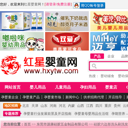
您好，欢迎来到
红星婴童网
！
[
请登录
/
免费注册
]
江西麦嘟嘟食品有限公司
江西醇之客月子米酒
惠州市美儿婴儿用品公
青岛嘟啦咪婴幼儿用品公司
南昌爱可食品科技有限公司
湖南迈亨母婴用品有限
产品
企业
品牌
热搜：
婴幼辅食
婴幼
网站首页
婴儿用品
儿童用品
孕妇用品
婴童店
孕婴童企业
┆
孕婴童产品
┆
孕婴童市场
┆
新闻中心
┆
供求招商代理
┆
开店指导
┆
地区招商
北京
天津
山东
河南
河北
内蒙
山西
江西
四川
重庆
贵州
云
专题推荐
孕婴童行业发展前景及开店指南
孕婴童母婴用品生活馆
孕期营养 -
您当前位置：
首页
>>
东莞市源康硅胶五金制品有限公司
>> 硅胶六边形洗头刷洗