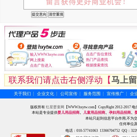
点击广告位查找
输入WWW.hxytw.com
热门产品查找
网上搜索
根据搜索查找
点击广告进入
联系我们请点击右侧浮动【
马上留
关于我们
企业文化
公司宣传
服务范围
宣传推广
企
┆
┆
┆
┆
┆
版权所有
红星婴童网
【WWW.hxytw.com】CopyRight 2012
本站是专业提供
婴儿用品招商
、
儿童用品招商
、
孕妇用品招商
、
本站只起到信息平台作用,不为
任何单位
电话：010-57741063 13366704752 QQ：3229