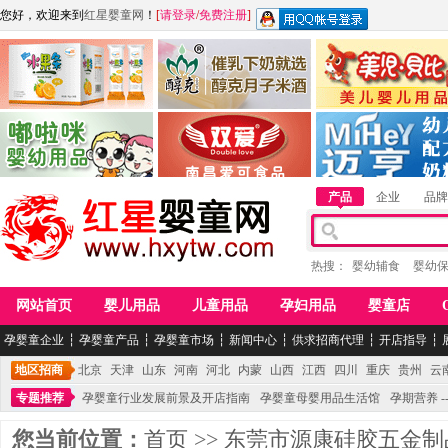
您好，欢迎来到
红星婴童网
！
[
请登录
/
免费注册
]
江西麦嘟嘟食品有限公司
江西醇之客月子米酒
惠州市美儿婴儿用品公
青岛嘟啦咪婴幼儿用品公司
南昌爱可食品科技有限公司
湖南迈亨母婴用品有限
产品
企业
品牌
热搜：
婴幼辅食
婴幼
网站首页
婴儿用品
儿童用品
孕妇用品
婴童店
孕婴童企业
┆
孕婴童产品
┆
孕婴童市场
┆
新闻中心
┆
供求招商代理
┆
开店指导
┆
地区招商
北京
天津
山东
河南
河北
内蒙
山西
江西
四川
重庆
贵州
云
专题推荐
孕婴童行业发展前景及开店指南
孕婴童母婴用品生活馆
孕期营养 -
您当前位置：
首页
>>
东莞市源康硅胶五金制