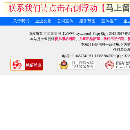
联系我们请点击右侧浮动【
马上留
关于我们
企业文化
公司宣传
服务范围
宣传推广
企
┆
┆
┆
┆
┆
版权所有
红星婴童网
【WWW.hxytw.com】CopyRight 2012
本站是专业提供
婴儿用品招商
、
儿童用品招商
、
孕妇用品招商
、
本站只起到信息平台作用,不为
任何单位
电话：010-57741063 13366704752 QQ：3229