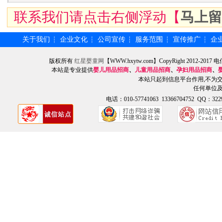
联系我们请点击右侧浮动【
马上留
关于我们
企业文化
公司宣传
服务范围
宣传推广
企
┆
┆
┆
┆
┆
版权所有
红星婴童网
【WWW.hxytw.com】CopyRight 2012
本站是专业提供
婴儿用品招商
、
儿童用品招商
、
孕妇用品招商
、
本站只起到信息平台作用,不为
任何单位
电话：010-57741063 13366704752 QQ：3229