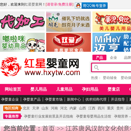
您好，欢迎来到
红星婴童网
！
[
请登录
/
免费注册
]
江西麦嘟嘟食品有限公司
江西醇之客月子米酒
惠州市美儿婴儿用品公
青岛嘟啦咪婴幼儿用品公司
南昌爱可食品科技有限公司
湖南迈亨母婴用品有限
产品
企业
品牌
热搜：
婴幼辅食
婴幼
网站首页
婴儿用品
儿童用品
孕妇用品
婴童店
孕婴童企业
┆
孕婴童产品
┆
孕婴童市场
┆
新闻中心
┆
供求招商代理
┆
开店指导
┆
地区招商
北京
天津
山东
河南
河北
内蒙
山西
江西
四川
重庆
贵州
云
专题推荐
孕婴童行业发展前景及开店指南
孕婴童母婴用品生活馆
孕期营养 -
您当前位置：
首页
>>
江苏唐风汉韵文化创意