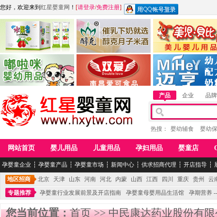
您好，欢迎来到
红星婴童网
！
[
请登录
/
免费注册
]
江西麦嘟嘟食品有限公司
江西醇之客月子米酒
惠州市美儿婴儿用品公
青岛嘟啦咪婴幼儿用品公司
南昌爱可食品科技有限公司
湖南迈亨母婴用品有限
产品
企业
品牌
热搜：
婴幼辅食
婴幼
网站首页
婴儿用品
儿童用品
孕妇用品
婴童店
孕婴童企业
┆
孕婴童产品
┆
孕婴童市场
┆
新闻中心
┆
供求招商代理
┆
开店指导
┆
地区招商
北京
天津
山东
河南
河北
内蒙
山西
江西
四川
重庆
贵州
云
专题推荐
孕婴童行业发展前景及开店指南
孕婴童母婴用品生活馆
孕期营养 -
您当前位置：
首页
>>
中民康达药业股份有限