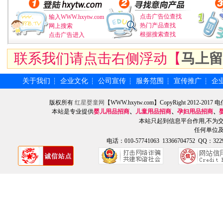
点击广告位查找
输入WWW.hxytw.com
热门产品查找
网上搜索
根据搜索查找
点击广告进入
联系我们请点击右侧浮动【
马上留
关于我们
企业文化
公司宣传
服务范围
宣传推广
企
┆
┆
┆
┆
┆
版权所有
红星婴童网
【WWW.hxytw.com】CopyRight 2012
本站是专业提供
婴儿用品招商
、
儿童用品招商
、
孕妇用品招商
、
本站只起到信息平台作用,不为
任何单位
电话：010-57741063 13366704752 QQ：3229