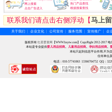
热门产品查找
网上搜索
根据搜索查找
点击广告进入
联系我们请点击右侧浮动【
马上留
关于我们
企业文化
公司宣传
服务范围
宣传推广
企
┆
┆
┆
┆
┆
版权所有
红星婴童网
【WWW.hxytw.com】CopyRight 2012
本站是专业提供
婴儿用品招商
、
儿童用品招商
、
孕妇用品招商
、
本站只起到信息平台作用,不为
任何单位
电话：010-57741063 13366704752 QQ：3229