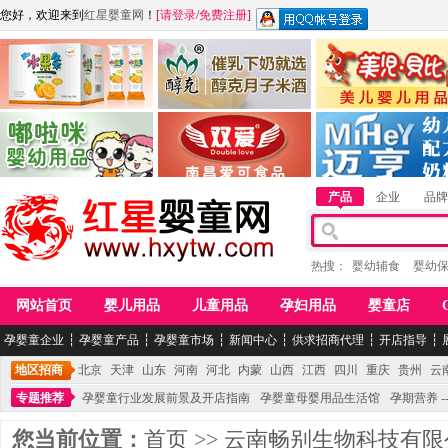
您好，欢迎来到
红星婴童网
！
[
请登录
/
免费注册
]
江西麦嘟嘟食品有限公司
江西醇之客月子米酒
惠州市美儿婴儿用品公
青岛嘟啦咪婴幼儿用品公司
南昌爱可食品科技有限公司
湖南迈亨母婴用品有限
产品
企业
品牌
热搜：
婴幼辅食
婴幼
网站首页
婴儿用品
儿童用品
孕妇用品
婴童店
孕婴童企业
┆
孕婴童产品
┆
孕婴童市场
┆
新闻中心
┆
供求招商代理
┆
开店指导
┆
地区招商
北京
天津
山东
河南
河北
内蒙
山西
江西
四川
重庆
贵州
云
专题推荐
孕婴童行业发展前景及开店指南
孕婴童母婴用品生活馆
孕期营养 -
您当前位置：
首页
>>
云南畅别生物科技有限