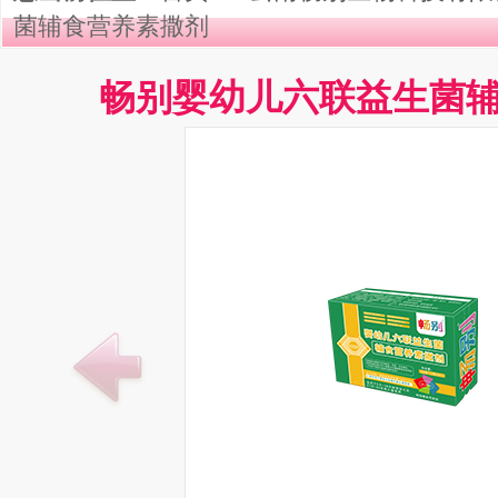
菌辅食营养素撒剂
畅别婴幼儿六联益生菌