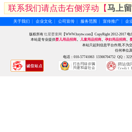
联系我们请点击右侧浮动【
马上留
关于我们
企业文化
公司宣传
服务范围
宣传推广
企
┆
┆
┆
┆
┆
版权所有
红星婴童网
【WWW.hxytw.com】CopyRight 2012
本站是专业提供
婴儿用品招商
、
儿童用品招商
、
孕妇用品招商
、
本站只起到信息平台作用,不为
任何单位
电话：010-57741063 13366704752 QQ：3229