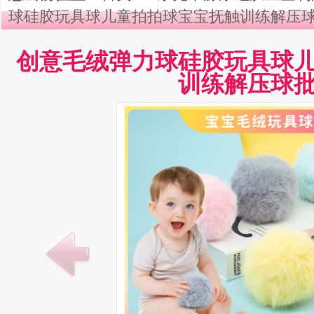
球硅胶玩具球儿童拍拍球宝宝抚触训练解压
创意毛绒弹力球硅胶玩具球
训练解压球