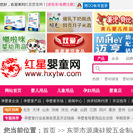
您好，欢迎来到
红星婴童网
！
[
请登录
/
免费注册
]
江西麦嘟嘟食品有限公司
江西醇之客月子米酒
惠州市美儿婴儿用品公
青岛嘟啦咪婴幼儿用品公司
南昌爱可食品科技有限公司
湖南迈亨母婴用品有限
产品
企业
品牌
热搜：
婴幼辅食
婴幼
网站首页
婴儿用品
儿童用品
孕妇用品
婴童店
孕婴童企业
┆
孕婴童产品
┆
孕婴童市场
┆
新闻中心
┆
供求招商代理
┆
开店指导
┆
地区招商
北京
天津
山东
河南
河北
内蒙
山西
江西
四川
重庆
贵州
云
专题推荐
孕婴童行业发展前景及开店指南
孕婴童母婴用品生活馆
孕期营养 -
您当前位置：
首页
>>
东莞市源康硅胶五金制