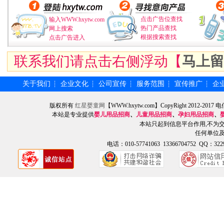
点击广告位查找
输入WWW.hxytw.com
热门产品查找
网上搜索
根据搜索查找
点击广告进入
联系我们请点击右侧浮动【
马上留
关于我们
企业文化
公司宣传
服务范围
宣传推广
企
┆
┆
┆
┆
┆
版权所有
红星婴童网
【WWW.hxytw.com】CopyRight 2012
本站是专业提供
婴儿用品招商
、
儿童用品招商
、
孕妇用品招商
、
本站只起到信息平台作用,不为
任何单位
电话：010-57741063 13366704752 QQ：3229