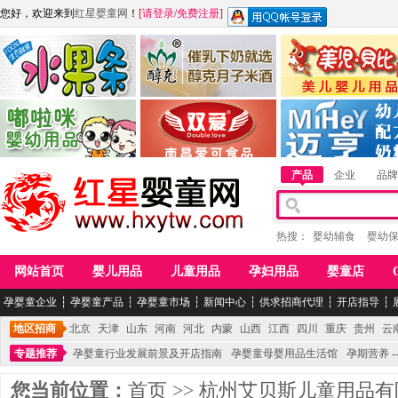
您好，欢迎来到
红星婴童网
！
[
请登录
/
免费注册
]
江西麦嘟嘟食品有限公司
江西醇之客月子米酒
惠州市美儿婴儿用品公
青岛嘟啦咪婴幼儿用品公司
南昌爱可食品科技有限公司
湖南迈亨母婴用品有限
产品
企业
品牌
热搜：
婴幼辅食
婴幼
网站首页
婴儿用品
儿童用品
孕妇用品
婴童店
孕婴童企业
┆
孕婴童产品
┆
孕婴童市场
┆
新闻中心
┆
供求招商代理
┆
开店指导
┆
地区招商
北京
天津
山东
河南
河北
内蒙
山西
江西
四川
重庆
贵州
云
专题推荐
孕婴童行业发展前景及开店指南
孕婴童母婴用品生活馆
孕期营养 -
您当前位置：
首页
>>
杭州艾贝斯儿童用品有