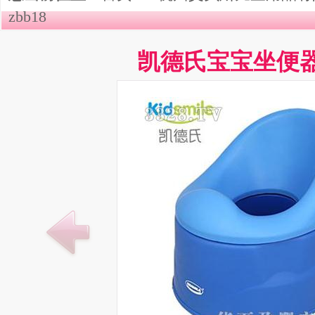
zbb18
凯德氏宝宝坐便器z