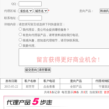
QQ：
代理区域：
-
*
意向产品：
联系地址：
详细内容：
请您填写留言或选择下列快捷留言：
我代理后，贵公司会提供哪些服务？
有意向代理该产品，请寄资料或给我打电话。
很感兴趣，想知道代理细节，请尽快联系我。
我要代理。
发布日期
客户名称
客户电话
意向产品
代理/经销
2015-05-22
郑芳芳
点击查看
全部产品
宁夏固
共有
1
条记录
每页显示
20
条
共
1
页
当前第
1
页
首