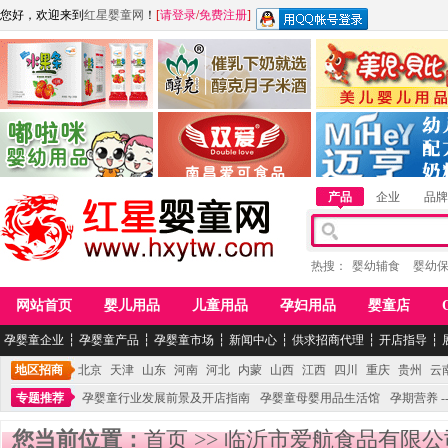
您好，欢迎来到
红星婴童网
！
[
请登录
/
免费注册
]
江西麦嘟嘟食品有限公司
江西醇之客月子米酒
惠州市美儿婴儿用品公
青岛嘟啦咪婴幼儿用品公司
南昌爱可食品科技有限公司
湖南迈亨母婴用品有限
产品
企业
品牌
热搜：
婴幼辅食
婴幼
网站首页
婴儿用品
儿童用品
孕妇用品
婴童店
孕婴童企业
┆
孕婴童产品
┆
孕婴童市场
┆
新闻中心
┆
供求招商代理
┆
开店指导
┆
地区招商
北京
天津
山东
河南
河北
内蒙
山西
江西
四川
重庆
贵州
云
专题推荐
孕婴童行业发展前景及开店指南
孕婴童母婴用品生活馆
孕期营养 -
您当前位置：
首页
>>
临沂市爱航食品有限公