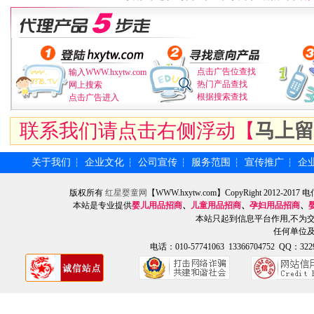
点击广告位查找
输入WWW.hxytw.com
热门产品查找
网上搜索
根据搜索查找
点击广告进入
联系我们请点击右侧浮动【
马上留
关于我们
企业文化
公司宣传
服务范围
宣传推广
企
┆
┆
┆
┆
┆
版权所有
红星婴童网
【WWW.hxytw.com】CopyRight 2012
本站是专业提供
婴儿用品招商
、
儿童用品招商
、
孕妇用品招商
、
本站只起到信息平台作用,不为
任何单位
电话：010-57741063 13366704752 QQ：3229