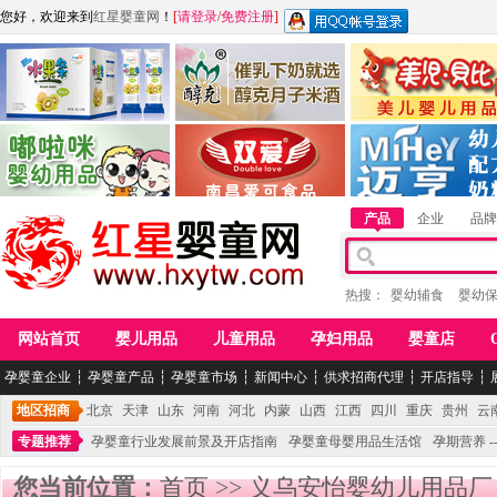
您好，欢迎来到
红星婴童网
！
[
请登录
/
免费注册
]
江西麦嘟嘟食品有限公司
江西醇之客月子米酒
惠州市美儿婴儿用品公
青岛嘟啦咪婴幼儿用品公司
南昌爱可食品科技有限公司
湖南迈亨母婴用品有限
产品
企业
品牌
热搜：
婴幼辅食
婴幼
网站首页
婴儿用品
儿童用品
孕妇用品
婴童店
孕婴童企业
┆
孕婴童产品
┆
孕婴童市场
┆
新闻中心
┆
供求招商代理
┆
开店指导
┆
地区招商
北京
天津
山东
河南
河北
内蒙
山西
江西
四川
重庆
贵州
云
专题推荐
孕婴童行业发展前景及开店指南
孕婴童母婴用品生活馆
孕期营养 -
您当前位置：
首页
>>
义乌安怡婴幼儿用品厂