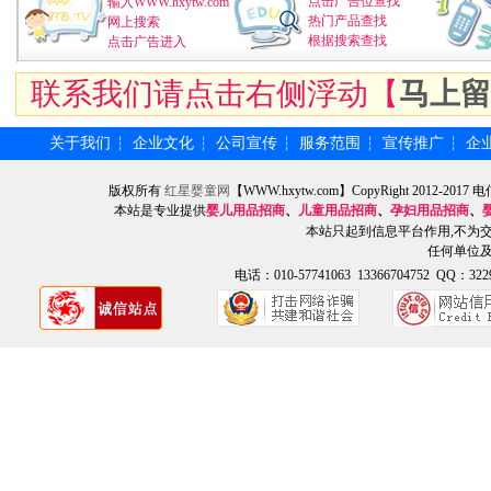
点击广告位查找
输入WWW.hxytw.com
热门产品查找
网上搜索
根据搜索查找
点击广告进入
联系我们请点击右侧浮动【
马上留
关于我们
企业文化
公司宣传
服务范围
宣传推广
企
┆
┆
┆
┆
┆
版权所有
红星婴童网
【WWW.hxytw.com】CopyRight 2012
本站是专业提供
婴儿用品招商
、
儿童用品招商
、
孕妇用品招商
、
本站只起到信息平台作用,不为
任何单位
电话：010-57741063 13366704752 QQ：3229