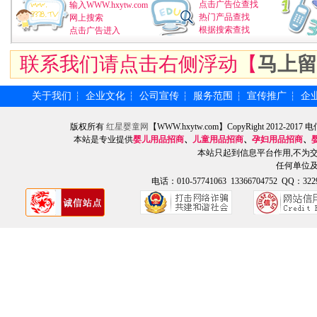
点击广告位查找
输入WWW.hxytw.com
热门产品查找
网上搜索
根据搜索查找
点击广告进入
联系我们请点击右侧浮动【
马上留
关于我们
企业文化
公司宣传
服务范围
宣传推广
企
┆
┆
┆
┆
┆
版权所有
红星婴童网
【WWW.hxytw.com】CopyRight 2012
本站是专业提供
婴儿用品招商
、
儿童用品招商
、
孕妇用品招商
、
本站只起到信息平台作用,不为
任何单位
电话：010-57741063 13366704752 QQ：3229