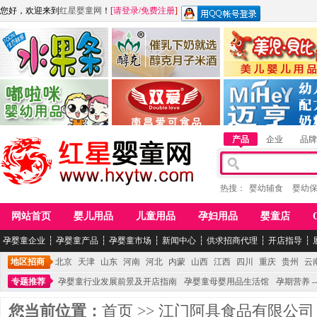
您好，欢迎来到
红星婴童网
！
[
请登录
/
免费注册
]
江西麦嘟嘟食品有限公司
江西醇之客月子米酒
惠州市美儿婴儿用品公
青岛嘟啦咪婴幼儿用品公司
南昌爱可食品科技有限公司
湖南迈亨母婴用品有限
产品
企业
品牌
热搜：
婴幼辅食
婴幼
网站首页
婴儿用品
儿童用品
孕妇用品
婴童店
孕婴童企业
┆
孕婴童产品
┆
孕婴童市场
┆
新闻中心
┆
供求招商代理
┆
开店指导
┆
地区招商
北京
天津
山东
河南
河北
内蒙
山西
江西
四川
重庆
贵州
云
专题推荐
孕婴童行业发展前景及开店指南
孕婴童母婴用品生活馆
孕期营养 -
您当前位置：
首页
>>
江门阿具食品有限公司