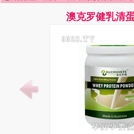
澳克罗健乳清