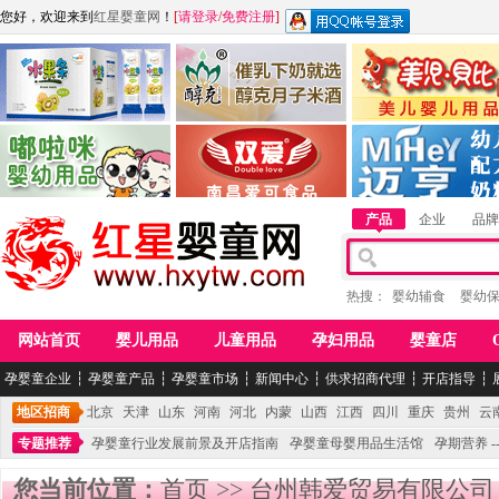
您好，欢迎来到
红星婴童网
！
[
请登录
/
免费注册
]
江西麦嘟嘟食品有限公司
江西醇之客月子米酒
惠州市美儿婴儿用品公
青岛嘟啦咪婴幼儿用品公司
南昌爱可食品科技有限公司
湖南迈亨母婴用品有限
产品
企业
品牌
热搜：
婴幼辅食
婴幼
网站首页
婴儿用品
儿童用品
孕妇用品
婴童店
孕婴童企业
┆
孕婴童产品
┆
孕婴童市场
┆
新闻中心
┆
供求招商代理
┆
开店指导
┆
地区招商
北京
天津
山东
河南
河北
内蒙
山西
江西
四川
重庆
贵州
云
专题推荐
孕婴童行业发展前景及开店指南
孕婴童母婴用品生活馆
孕期营养 -
您当前位置：
首页
>>
台州韩爱贸易有限公司