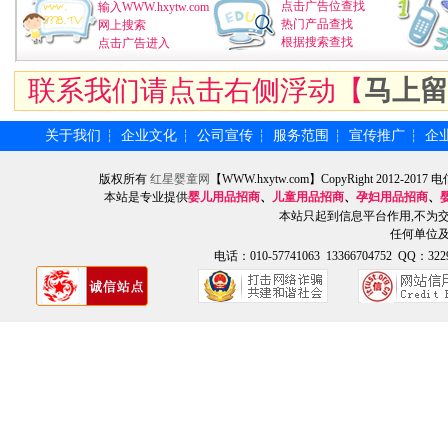
点击广告位查找
输入WWW.hxytw.com
热门产品查找
网上搜索
根据搜索查找
点击广告进入
联系我们请点击右侧浮动【
马上留
关于我们
企业文化
公司宣传
服务范围
宣传推广
企
┆
┆
┆
┆
┆
版权所有
红星婴童网
【WWW.hxytw.com】CopyRight 2012
本站是专业提供
婴儿用品招商
、
儿童用品招商
、
孕妇用品招商
、
本站只起到信息平台作用,不为
任何单位
电话：010-57741063 13366704752 QQ：3229