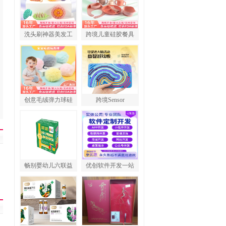
洗头刷神器美发工
跨境儿童硅胶餐具
创意毛绒弹力球硅
跨境Sensor
畅别婴幼儿六联益
优创软件开发一站