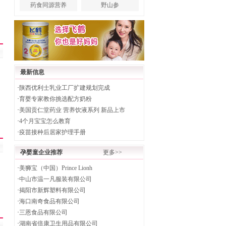
药食同源营养
野山参
最新信息
·
陕西优利士乳业工厂扩建规划完成
·
育婴专家教你挑选配方奶粉
·
美国贡仁堂药业 营养饮液系列 新品上市
·
4个月宝宝怎么教育
·
疫苗接种后居家护理手册
孕婴童企业推荐
更多>>
·
美狮宝（中国）Prince Lionh
·
中山市温一凡服装有限公司
·
揭阳市新辉塑料有限公司
·
海口南奇食品有限公司
·
三恩食品有限公司
·
湖南省倍康卫生用品有限公司