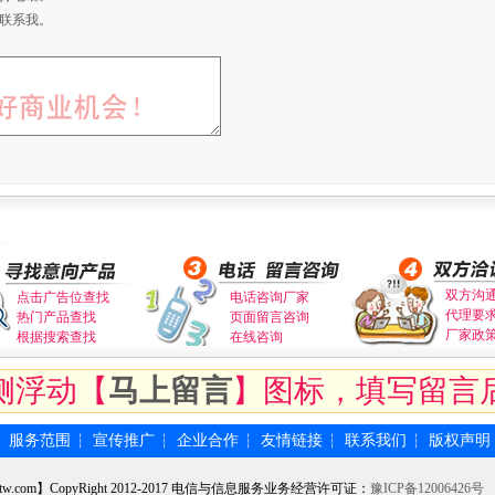
联系我。
双方沟
点击广告位查找
电话咨询厂家
代理要
热门产品查找
页面留言咨询
厂家政
根据搜索查找
在线咨询
侧浮动【
马上留言
】图标，填写留言
服务范围
宣传推广
企业合作
友情链接
联系我们
版权声明
┆
┆
┆
┆
┆
┆
tw.com】CopyRight 2012-2017 电信与信息服务业务经营许可证：
豫ICP备12006426号