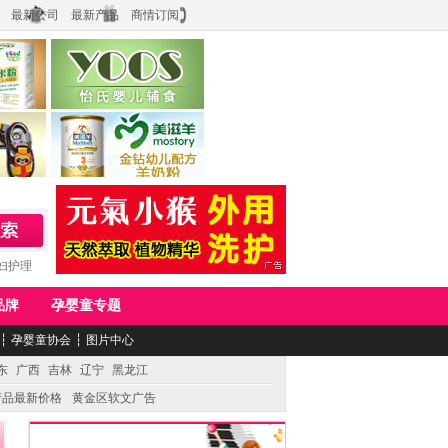
最新公司
最新产品
商情订阅
食品
上海怡氏食品科技有限公司
务公司
湖南美滋生物科技有限公司
妇护理
品牌
孕婴童专题
┆
孕婴童协会
┆
图片中心
东
广西
吉林
辽宁
黑龙江
产品最新价格
黄金区软文广告