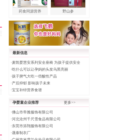
药食同源营养
野山参
最新信息
·
麦凯婴慧安系列安全座椅 为孩子提供安全
·
吃什么可以让孕妈的头发乌黑亮丽
·
孩子脾气大吃一些酸性产品
·
产后抑郁 影响孩子未来
·
宝宝补锌营养食谱
孕婴童企业推荐
更多>>
·
佛山市帝雅服饰有限公司
·
河北沧州千尺雪食品有限公司
·
东莞市添翔服饰有限公司
·
晟泰制衣厂
·
广州市米雪兰化妆品有限公司