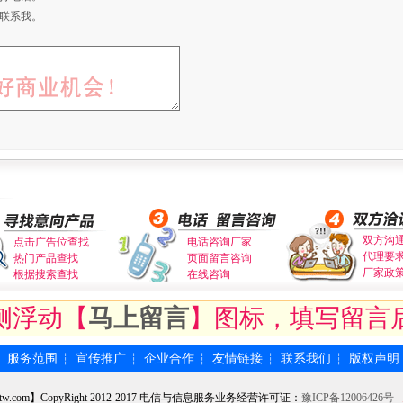
联系我。
双方沟
点击广告位查找
电话咨询厂家
代理要
热门产品查找
页面留言咨询
厂家政
根据搜索查找
在线咨询
侧浮动【
马上留言
】图标，填写留言
服务范围
宣传推广
企业合作
友情链接
联系我们
版权声明
┆
┆
┆
┆
┆
┆
tw.com】CopyRight 2012-2017 电信与信息服务业务经营许可证：
豫ICP备12006426号