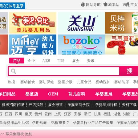
网站导航
收藏本站
设为主页
酒
惠州市美儿婴儿用品公司
陕西关山乳业有限公司
江西贝棒儿童
公司
湖南迈亨母婴用品有限公司
香港欧嘻高婴童用品公司
常熟市婴爵电子商
产品
企业
品牌
百科
展会
资讯
热搜：
婴幼辅食
婴幼保健
婴童护肤
儿童食品
婴幼洗护
婴幼防尿
孕
孕妇用品
婴童店
OEM
育儿百科
孕婴童展
孕婴童
┆
供求招商代理
┆
开店指导
┆
展会报道
┆
孕婴童商学院
┆
孕婴童排行榜
┆
资料下载
西
江西
四川
重庆
贵州
云南
上海
江苏
安徽
浙江
甘肃
福建
湖北
湖南
广
童母婴用品生活馆
孕期营养 -- 钙很重要？
孕婴童行业产品广告聚集
孕婴童品牌
>> 蒂乐侧睡枕 抱枕