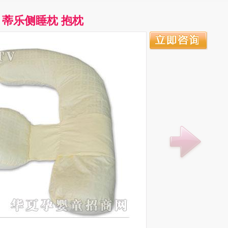
蒂乐侧睡枕 抱枕