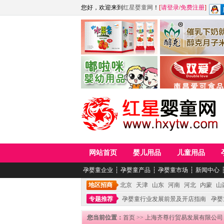
您好，欢迎来到
红星婴童网
！
[
请登录
/
免费注册
]
江西麦嘟嘟食品有限公司
江西醇之客月子米
青岛嘟啦咪婴幼儿用品公司
南昌爱可食品科技有限
网站首页
婴儿用品
儿童用品
孕婴童企业
┆
孕婴童产品
┆
孕婴童市场
┆
新闻中心
地区招商
北京
天津
山东
河南
河北
内蒙
山
专题推荐
孕婴童行业发展前景及开店指南
孕婴
您当前位置：
首页
>>
上海齐尊行贸易发展有限公司