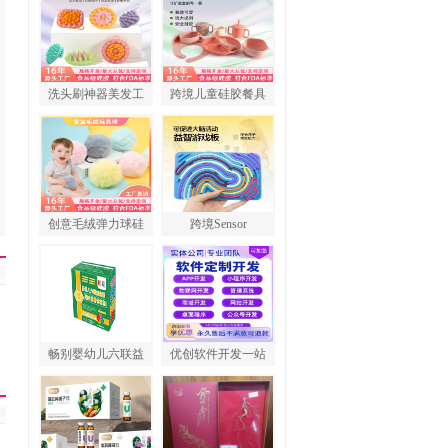
洗头刷神器美发工
跨境儿童硅胶餐具
创意毛绒弹力球硅
跨境Sensor
畅别婴幼儿六联益
优创软件开发一站