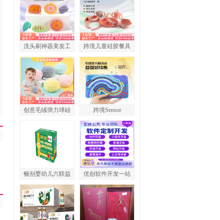
洗头刷神器美发工
跨境儿童硅胶餐具
创意毛绒弹力球硅
跨境Sensor
畅别婴幼儿六联益
优创软件开发一站