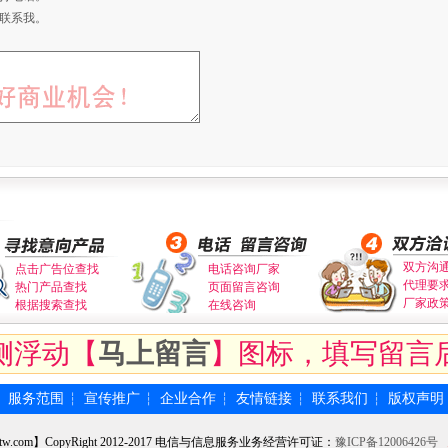
联系我。
双方沟
点击广告位查找
电话咨询厂家
代理要
热门产品查找
页面留言咨询
厂家政
根据搜索查找
在线咨询
侧浮动【
马上留言
】图标，填写留言
服务范围
宣传推广
企业合作
友情链接
联系我们
版权声明
┆
┆
┆
┆
┆
┆
tw.com】CopyRight 2012-2017 电信与信息服务业务经营许可证：
豫ICP备12006426号