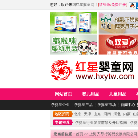
您好，欢迎来到
红星婴童网
！
[
请登录
/
免费注册
]
江西麦嘟嘟食品有限公司
江西醇之客月子米
青岛嘟啦咪婴幼儿用品公司
南昌爱可食品科技有限
网站首页
婴儿用品
儿童用品
孕婴童企业
┆
孕婴童产品
┆
孕婴童市场
┆
新闻中心
地区招商
北京
天津
山东
河南
河北
内蒙
山
专题推荐
孕婴童行业发展前景及开店指南
孕婴
您当前位置：
首页
>>
上海齐尊行贸易发展有限公司