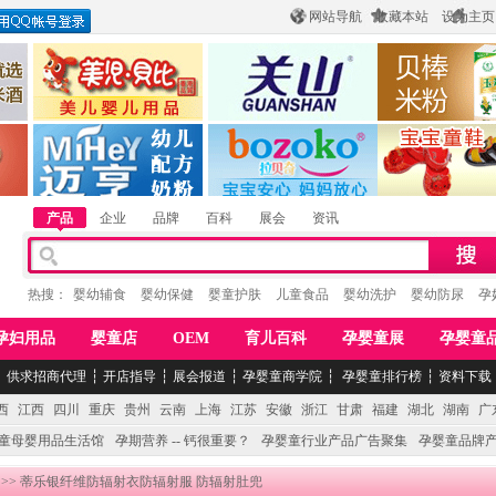
网站导航
收藏本站
设为主页
酒
惠州市美儿婴儿用品公司
陕西关山乳业有限公司
江西贝棒儿童
公司
湖南迈亨母婴用品有限公司
香港欧嘻高婴童用品公司
常熟市婴爵电子商
产品
企业
品牌
百科
展会
资讯
热搜：
婴幼辅食
婴幼保健
婴童护肤
儿童食品
婴幼洗护
婴幼防尿
孕
孕妇用品
婴童店
OEM
育儿百科
孕婴童展
孕婴童
┆
供求招商代理
┆
开店指导
┆
展会报道
┆
孕婴童商学院
┆
孕婴童排行榜
┆
资料下载
西
江西
四川
重庆
贵州
云南
上海
江苏
安徽
浙江
甘肃
福建
湖北
湖南
广
童母婴用品生活馆
孕期营养 -- 钙很重要？
孕婴童行业产品广告聚集
孕婴童品牌
>> 蒂乐银纤维防辐射衣防辐射服 防辐射肚兜