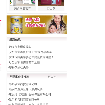
药食同源营养
野山参
最新信息
·
治疗宝宝湿疹偏方
·
安怡宝宝春夏护理 让宝宝尽享春季
·
女性保持美丽姿态主要是依靠骨盆！
·
母婴店零售需借前车之鉴
·
哪种孕妇枕头好
孕婴童企业推荐
更多>>
·
郑州硕莹商贸有限公司
·
汕头市澄海区莲下鹏兴玩具厂
·
康思得（英国）生物保健有限公司
·
昆明和兴顺商贸有限公司
·
亦年国际贸易（南京）有限公司