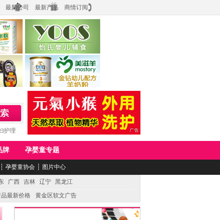
最新公司
最新产品
商情订阅
食品
上海怡氏食品科技有限公司
务公司
湖南美滋生物科技有限公司
妇护理
品牌
孕婴童专题
┆
孕婴童协会
┆
图片中心
东
广西
吉林
辽宁
黑龙江
产品最新价格
黄金区软文广告