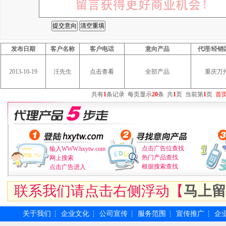
发布日期
客户名称
客户电话
意向产品
代理/经销
2013-10-19
汪先生
点击查看
全部产品
重庆万
共有
1
条记录
每页显示
20
条
共
1
页
当前第
1
页
首
点击广告位查找
输入WWW.hxytw.com
热门产品查找
网上搜索
根据搜索查找
点击广告进入
联系我们请点击右侧浮动【
马上留
关于我们
企业文化
公司宣传
服务范围
宣传推广
企
┆
┆
┆
┆
┆