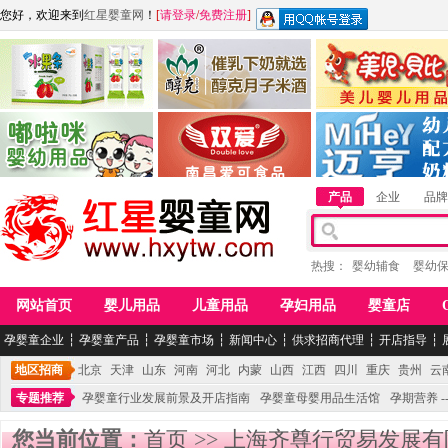
您好，欢迎来到
红星婴童网
！
[
请登录
/
免费注册
]
江西麦嘟嘟食品有限公司
江西醇之客月子米酒
惠州市美儿婴儿用品公
青岛嘟啦咪婴幼儿用品公司
南昌爱可食品科技有限公司
湖南迈亨母婴用品有限
产品
企业
品牌
热搜：
婴幼辅食
婴幼
网站首页
婴儿用品
儿童用品
孕妇用品
婴童店
孕婴童企业
┆
孕婴童产品
┆
孕婴童市场
┆
新闻中心
┆
供求招商代理
┆
开店指导
┆
地区招商
北京
天津
山东
河南
河北
内蒙
山西
江西
四川
重庆
贵州
云
专题推荐
孕婴童行业发展前景及开店指南
孕婴童母婴用品生活馆
孕期营养 -
您当前位置：
首页
>>
上海齐尊行贸易发展有