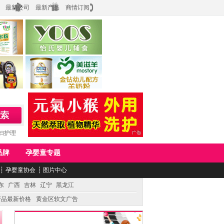
最新公司
最新产品
商情订阅
食品
上海怡氏食品科技有限公司
务公司
湖南美滋生物科技有限公司
妇护理
品牌
孕婴童专题
┆
孕婴童协会
┆
图片中心
东
广西
吉林
辽宁
黑龙江
产品最新价格
黄金区软文广告