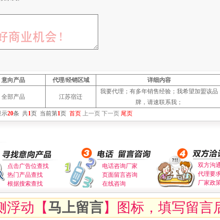
意向产品
代理/经销区域
详细内容
我要代理；有多年销售经验；我希望加盟该品
全部产品
江苏宿迁
牌，请速联系我；
显示
20
条
共
1
页
当前第
1
页
首页
上一页
下一页
尾页
双方沟
点击广告位查找
电话咨询厂家
代理要
热门产品查找
页面留言咨询
厂家政
根据搜索查找
在线咨询
侧浮动【
马上留言
】图标，填写留言