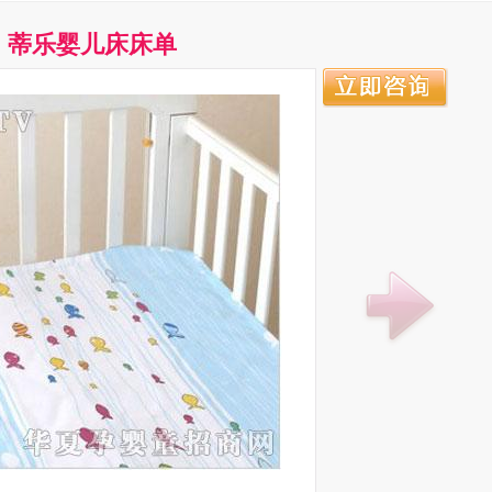
蒂乐婴儿床床单