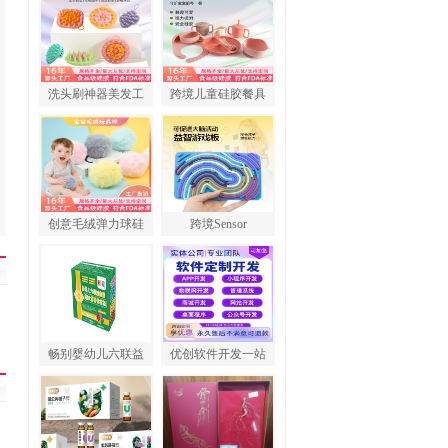
洗头刷神器美发工
跨境儿童硅胶餐具
创意毛绒弹力球硅
跨境Sensor
畅别婴幼儿六联益
优创软件开发一站