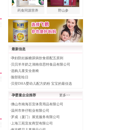
药食同源营养
野山参
最新信息
·
孕妇防妊娠糖尿病饮食搭配五原则
·
贝贝羊羊奶之湖南倍思特食品有限公司
·
选购儿童安全座椅
·
脸部彩绘日
·
贝登DHA婴幼儿配方奶粉 宝宝的最佳选
孕婴童企业推荐
更多>>
·
佛山市南海百宜体育用品有限公司
·
温州市奔仔鞋业有限公司
·
罗成（厦门）展览服务有限公司
·
上海三苑宜友商贸有限公司
·
南京蝶贝儿童用品公司