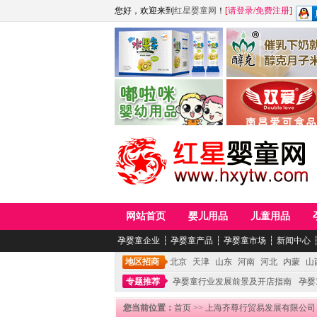
您好，欢迎来到
红星婴童网
！
[
请登录
/
免费注册
]
江西麦嘟嘟食品有限公司
江西醇之客月子米
青岛嘟啦咪婴幼儿用品公司
南昌爱可食品科技有限
网站首页
婴儿用品
儿童用品
孕婴童企业
┆
孕婴童产品
┆
孕婴童市场
┆
新闻中心
地区招商
北京
天津
山东
河南
河北
内蒙
山
专题推荐
孕婴童行业发展前景及开店指南
孕婴
您当前位置：
首页
>>
上海齐尊行贸易发展有限公司