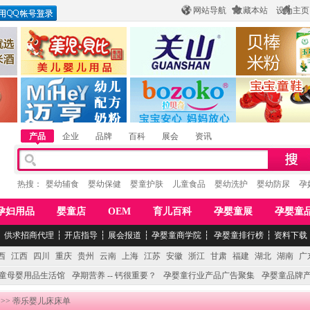
网站导航
收藏本站
设为主页
酒
惠州市美儿婴儿用品公司
陕西关山乳业有限公司
江西贝棒儿童
公司
湖南迈亨母婴用品有限公司
香港欧嘻高婴童用品公司
常熟市婴爵电子商
产品
企业
品牌
百科
展会
资讯
热搜：
婴幼辅食
婴幼保健
婴童护肤
儿童食品
婴幼洗护
婴幼防尿
孕
孕妇用品
婴童店
OEM
育儿百科
孕婴童展
孕婴童
┆
供求招商代理
┆
开店指导
┆
展会报道
┆
孕婴童商学院
┆
孕婴童排行榜
┆
资料下载
西
江西
四川
重庆
贵州
云南
上海
江苏
安徽
浙江
甘肃
福建
湖北
湖南
广
童母婴用品生活馆
孕期营养 -- 钙很重要？
孕婴童行业产品广告聚集
孕婴童品牌
>> 蒂乐婴儿床床单