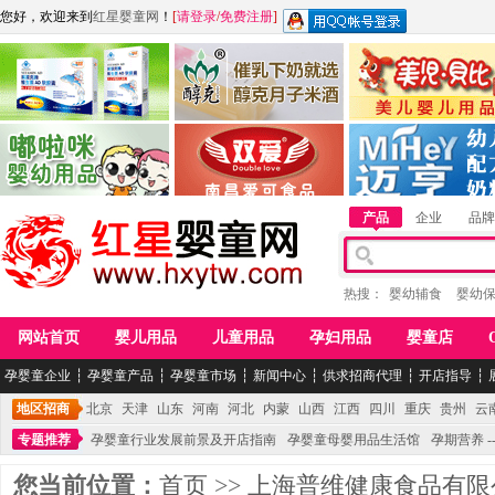
您好，欢迎来到
红星婴童网
！
[
请登录
/
免费注册
]
江西麦嘟嘟食品有限公司
江西醇之客月子米酒
惠州市美儿婴儿用品公
青岛嘟啦咪婴幼儿用品公司
南昌爱可食品科技有限公司
湖南迈亨母婴用品有限
产品
企业
品牌
热搜：
婴幼辅食
婴幼
网站首页
婴儿用品
儿童用品
孕妇用品
婴童店
孕婴童企业
┆
孕婴童产品
┆
孕婴童市场
┆
新闻中心
┆
供求招商代理
┆
开店指导
┆
地区招商
北京
天津
山东
河南
河北
内蒙
山西
江西
四川
重庆
贵州
云
专题推荐
孕婴童行业发展前景及开店指南
孕婴童母婴用品生活馆
孕期营养 -
您当前位置：
首页
>>
上海普维健康食品有限