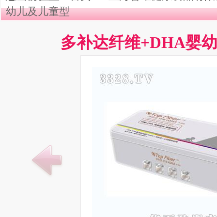
幼儿及儿童型
多补达纤维+DHA婴