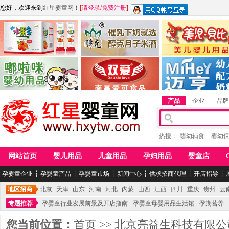
您好，欢迎来到
红星婴童网
！
[
请登录
/
免费注册
]
江西麦嘟嘟食品有限公司
江西醇之客月子米酒
惠州市美儿婴儿用品公
青岛嘟啦咪婴幼儿用品公司
南昌爱可食品科技有限公司
湖南迈亨母婴用品有限
产品
企业
品牌
热搜：
婴幼辅食
婴幼
网站首页
婴儿用品
儿童用品
孕妇用品
婴童店
孕婴童企业
┆
孕婴童产品
┆
孕婴童市场
┆
新闻中心
┆
供求招商代理
┆
开店指导
┆
地区招商
北京
天津
山东
河南
河北
内蒙
山西
江西
四川
重庆
贵州
云
专题推荐
孕婴童行业发展前景及开店指南
孕婴童母婴用品生活馆
孕期营养 -
您当前位置：
首页
>>
北京亮益生科技有限公