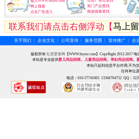
点击广告位查找
输入WWW.hxytw.com
热门产品查找
网上搜索
根据搜索查找
点击广告进入
联系我们请点击右侧浮动【
马上留
关于我们
企业文化
公司宣传
服务范围
宣传推广
企
┆
┆
┆
┆
┆
版权所有
红星婴童网
【WWW.hxytw.com】CopyRight 2012
本站是专业提供
婴儿用品招商
、
儿童用品招商
、
孕妇用品招商
、
本站只起到信息平台作用,不为
任何单位
电话：010-57741063 13366704752 QQ：3229