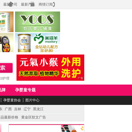
最新公司
最新产品
商情订阅
食品
上海怡氏食品科技有限公司
务公司
湖南美滋生物科技有限公司
妇护理
品牌
孕婴童专题
┆
孕婴童协会
┆
图片中心
东
广西
吉林
辽宁
黑龙江
产品最新价格
黄金区软文广告