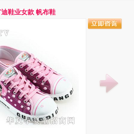
广迪鞋业女款 帆布鞋