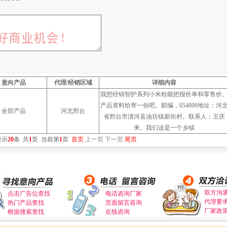
意向产品
代理/经销区域
详细内容
我想经销智护系列小米粉能把报价单和零售价
产品资料给寄一份吧。邮编，054800地址；河
全部产品
河北邢台
省邢台市清河县油坊镇新街村。联系人；王庆
来。我们这是一个乡镇
显示
20
条
共
1
页
当前第
1
页
首页
上一页
下一页
尾页
双方沟
点击广告位查找
电话咨询厂家
代理要
热门产品查找
页面留言咨询
厂家政
根据搜索查找
在线咨询