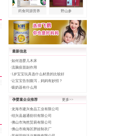
药食同源营养
野山参
最新信息
·
如何选婴儿木床
·
流脑疫苗副作用
·
1岁宝宝玩具选什么材质的比较好
·
让宝宝告别腹泻，妈妈有妙招？
·
吸奶器有什么用
孕婴童企业推荐
更多>>
·
龙海市建兴食品工业有限公司
·
绍兴县越通纺织有限公司
·
佛山市淘然贸易有限公司
·
佛山市南海区胖娃制衣厂
·
苏州菲特沃达服饰有限公司