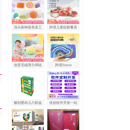
洗头刷神器美发工
跨境儿童硅胶餐具
创意毛绒弹力球硅
跨境Sensor
畅别婴幼儿六联益
优创软件开发一站