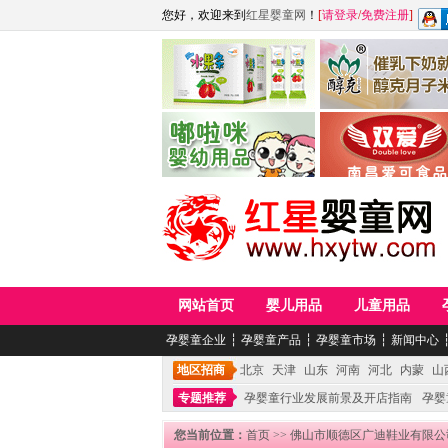
您好，欢迎来到
红星婴童网
！
[
请登录
/
免费注册
]
江西麦嘟嘟食品有限公司
江西醇之客月子米
青岛嘟啦咪婴幼儿用品公司
南昌爱可食品科技有限
网站首页
婴儿用品
儿童用品
孕婴童企业
┆
孕婴童产品
┆
孕婴童市场
┆
新闻中心
地区招商
北京
天津
山东
河南
河北
内蒙
山
专题推荐
孕婴童行业发展前景及开店指南
孕婴
您当前位置：
首页
>>
佛山市顺德区广迪鞋业有限公