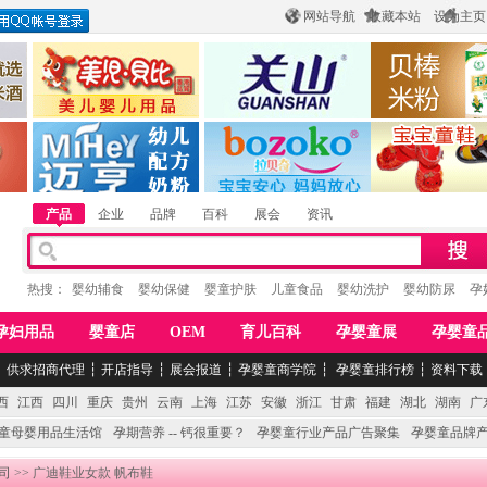
网站导航
收藏本站
设为主页
酒
惠州市美儿婴儿用品公司
陕西关山乳业有限公司
江西贝棒儿童
公司
湖南迈亨母婴用品有限公司
香港欧嘻高婴童用品公司
常熟市婴爵电子商
产品
企业
品牌
百科
展会
资讯
热搜：
婴幼辅食
婴幼保健
婴童护肤
儿童食品
婴幼洗护
婴幼防尿
孕
孕妇用品
婴童店
OEM
育儿百科
孕婴童展
孕婴童
┆
供求招商代理
┆
开店指导
┆
展会报道
┆
孕婴童商学院
┆
孕婴童排行榜
┆
资料下载
西
江西
四川
重庆
贵州
云南
上海
江苏
安徽
浙江
甘肃
福建
湖北
湖南
广
童母婴用品生活馆
孕期营养 -- 钙很重要？
孕婴童行业产品广告聚集
孕婴童品牌
司
>> 广迪鞋业女款 帆布鞋