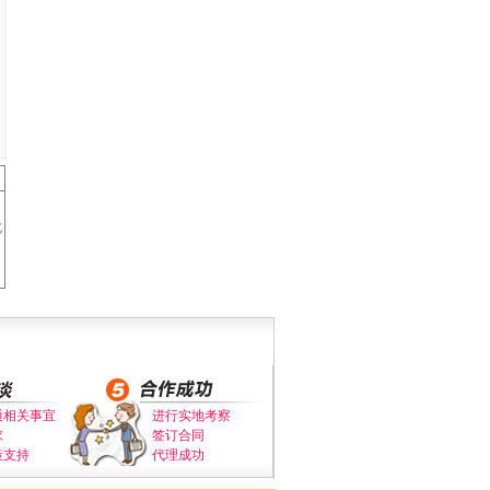
。
北
通相关事宜
进行实地考察
求
签订合同
策支持
代理成功