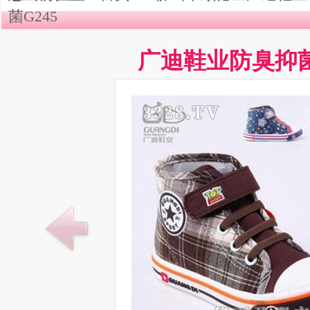
菌G245
广迪鞋业防臭抑菌