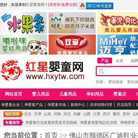
您好，欢迎来到
红星婴童网
！
[
请登录
/
免费注册
]
江西麦嘟嘟食品有限公司
江西醇之客月子米酒
惠州市美儿婴儿用品公
青岛嘟啦咪婴幼儿用品公司
南昌爱可食品科技有限公司
湖南迈亨母婴用品有限
产品
企业
品牌
热搜：
婴幼辅食
婴幼
网站首页
婴儿用品
儿童用品
孕妇用品
婴童店
孕婴童企业
┆
孕婴童产品
┆
孕婴童市场
┆
新闻中心
┆
供求招商代理
┆
开店指导
┆
地区招商
北京
天津
山东
河南
河北
内蒙
山西
江西
四川
重庆
贵州
云
专题推荐
孕婴童行业发展前景及开店指南
孕婴童母婴用品生活馆
孕期营养 -
您当前位置：
首页
>>
佛山市顺德区广迪鞋业