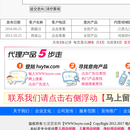
发布日期
客户名称
客户电话
意向产品
代理/经销
2016-09-25
窦颖洁
点击查看
全部产品
江西九
2013-10-25
周保山
点击查看
全部产品
河南郑
共有
2
条记录
每页显示
20
条
共
1
页
当前第
1
页
首
点击广告位查找
输入WWW.hxytw.com
热门产品查找
网上搜索
根据搜索查找
点击广告进入
联系我们请点击右侧浮动【
马上留
关于我们
企业文化
公司宣传
服务范围
宣传推广
企
┆
┆
┆
┆
┆
版权所有
红星婴童网
【WWW.hxytw.com】CopyRight 2012
本站是专业提供
婴儿用品招商
、
儿童用品招商
、
孕妇用品招商
、