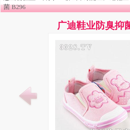
菌 B296
广迪鞋业防臭抑菌 