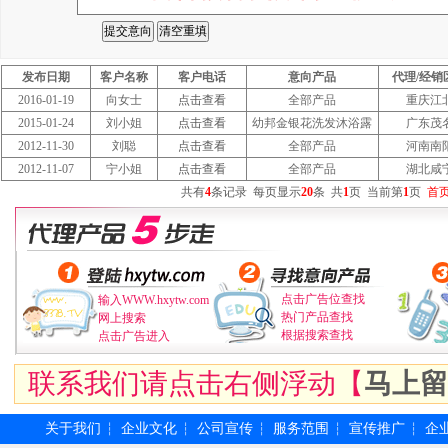
发布日期
客户名称
客户电话
意向产品
代理/经销
2016-01-19
向女士
点击查看
全部产品
重庆江
2015-01-24
刘小姐
点击查看
幼邦金银花洗发沐浴露
广东茂
2012-11-30
刘聪
点击查看
全部产品
河南南
2012-11-07
宁小姐
点击查看
全部产品
湖北咸
共有
4
条记录
每页显示
20
条
共
1
页
当前第
1
页
首
点击广告位查找
输入WWW.hxytw.com
热门产品查找
网上搜索
根据搜索查找
点击广告进入
联系我们请点击右侧浮动【
马上留
关于我们
企业文化
公司宣传
服务范围
宣传推广
企
┆
┆
┆
┆
┆