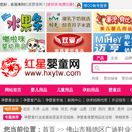
您好，欢迎来到
红星婴童网
！
[
请登录
/
免费注册
]
江西麦嘟嘟食品有限公司
江西醇之客月子米酒
惠州市美儿婴儿用品公
青岛嘟啦咪婴幼儿用品公司
南昌爱可食品科技有限公司
湖南迈亨母婴用品有限
产品
企业
品牌
热搜：
婴幼辅食
婴幼
网站首页
婴儿用品
儿童用品
孕妇用品
婴童店
孕婴童企业
┆
孕婴童产品
┆
孕婴童市场
┆
新闻中心
┆
供求招商代理
┆
开店指导
┆
地区招商
北京
天津
山东
河南
河北
内蒙
山西
江西
四川
重庆
贵州
云
专题推荐
孕婴童行业发展前景及开店指南
孕婴童母婴用品生活馆
孕期营养 -
您当前位置：
首页
>>
佛山市顺德区广迪鞋业