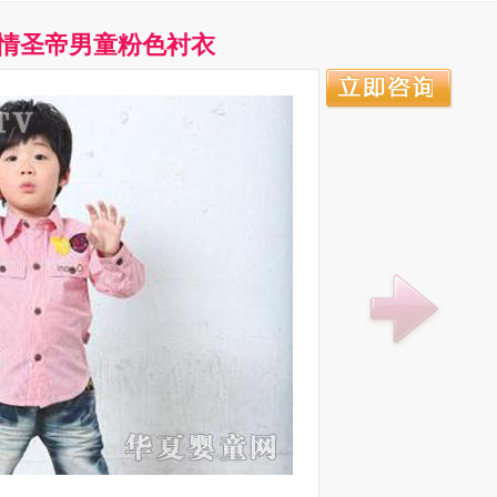
情圣帝男童粉色衬衣