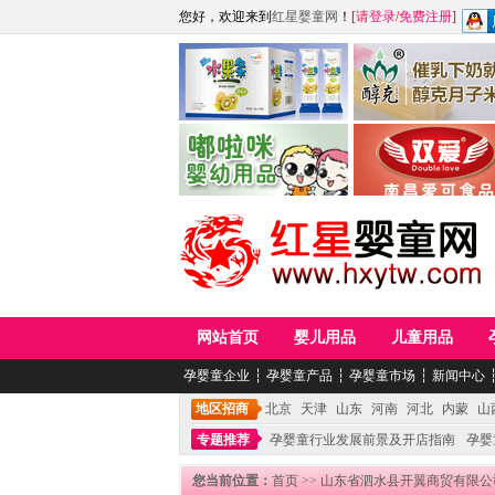
您好，欢迎来到
红星婴童网
！
[
请登录
/
免费注册
]
江西麦嘟嘟食品有限公司
江西醇之客月子米
青岛嘟啦咪婴幼儿用品公司
南昌爱可食品科技有限
网站首页
婴儿用品
儿童用品
孕婴童企业
┆
孕婴童产品
┆
孕婴童市场
┆
新闻中心
地区招商
北京
天津
山东
河南
河北
内蒙
山
专题推荐
孕婴童行业发展前景及开店指南
孕婴
您当前位置：
首页
>>
山东省泗水县开翼商贸有限公