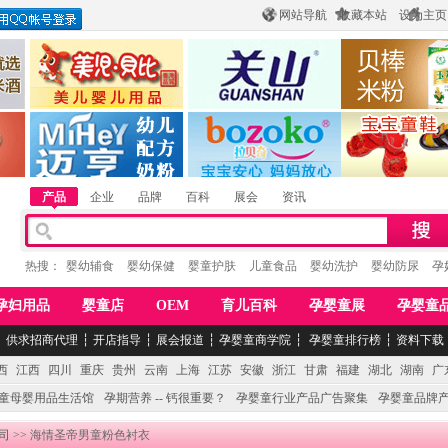
网站导航
收藏本站
设为主页
酒
惠州市美儿婴儿用品公司
陕西关山乳业有限公司
江西贝棒儿童
公司
湖南迈亨母婴用品有限公司
香港欧嘻高婴童用品公司
常熟市婴爵电子商
产品
企业
品牌
百科
展会
资讯
热搜：
婴幼辅食
婴幼保健
婴童护肤
儿童食品
婴幼洗护
婴幼防尿
孕
孕妇用品
婴童店
OEM
育儿百科
孕婴童展
孕婴童
┆
供求招商代理
┆
开店指导
┆
展会报道
┆
孕婴童商学院
┆
孕婴童排行榜
┆
资料下载
西
江西
四川
重庆
贵州
云南
上海
江苏
安徽
浙江
甘肃
福建
湖北
湖南
广
童母婴用品生活馆
孕期营养 -- 钙很重要？
孕婴童行业产品广告聚集
孕婴童品牌
司
>> 海情圣帝男童粉色衬衣