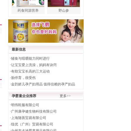
药食同源营养
野山参
最新信息
·
辅食与咀嚼能力同时进行
·
让宝宝爱上洗澡，妈妈有诀窍
·
有助宝宝长高的三大运动
·
胎停育，很受伤
·
金韵娇儿孕产妇用品 值得信赖的孕产妇品
孕婴童企业推荐
更多>>
·
明伟鞋服有限公司
·
广州康孕健生物科技有限公司
·
上海随善贸易有限公司
·
纽优（广州）贸易有限公司
·
台州市卡迪婴童用品有限公司