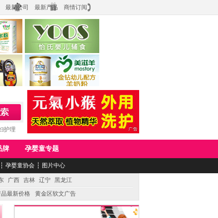
最新公司
最新产品
商情订阅
食品
上海怡氏食品科技有限公司
务公司
湖南美滋生物科技有限公司
妇护理
品牌
孕婴童专题
┆
孕婴童协会
┆
图片中心
东
广西
吉林
辽宁
黑龙江
产品最新价格
黄金区软文广告