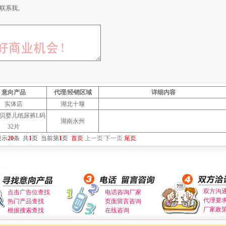
联系我。
意向产品
代理/经销区域
详细内容
实体店
湖北十堰
贝婴儿纸尿裤L码
湖南永州
32片
显示
20
条
共
1
页
当前第
1
页
首页
上一页
下一页
尾页
双方沟
点击广告位查找
电话咨询厂家
代理要
热门产品查找
页面留言咨询
厂家政
根据搜索查找
在线咨询