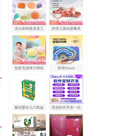
洗头刷神器美发工
跨境儿童硅胶餐具
创意毛绒弹力球硅
跨境Sensor
畅别婴幼儿六联益
优创软件开发一站