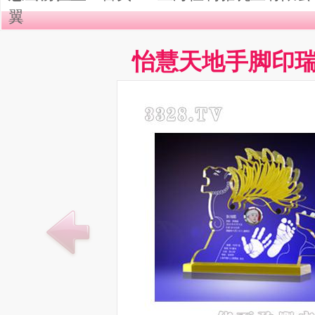
翼
怡慧天地手脚印