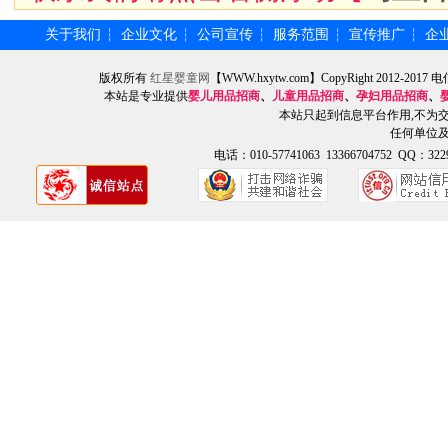
关于我们
企业文化
公司宣传
服务范围
宣传推广
企
┆
┆
┆
┆
┆
版权所有
红星婴童网
【WWW.hxytw.com】CopyRight 2012
本站是专业提供
婴儿用品招商
、
儿童用品招商
、
孕妇用品招商
、
本站只起到信息平台作用,不为
任何单位
电话：010-57741063 13366704752 QQ：3229