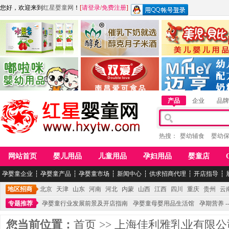
您好，欢迎来到
红星婴童网
！
[
请登录
/
免费注册
]
江西麦嘟嘟食品有限公司
江西醇之客月子米酒
惠州市美儿婴儿用品公
青岛嘟啦咪婴幼儿用品公司
南昌爱可食品科技有限公司
湖南迈亨母婴用品有限
产品
企业
品牌
热搜：
婴幼辅食
婴幼
网站首页
婴儿用品
儿童用品
孕妇用品
婴童店
孕婴童企业
┆
孕婴童产品
┆
孕婴童市场
┆
新闻中心
┆
供求招商代理
┆
开店指导
┆
地区招商
北京
天津
山东
河南
河北
内蒙
山西
江西
四川
重庆
贵州
云
专题推荐
孕婴童行业发展前景及开店指南
孕婴童母婴用品生活馆
孕期营养 -
您当前位置：
首页
>>
上海佳利雅乳业有限公