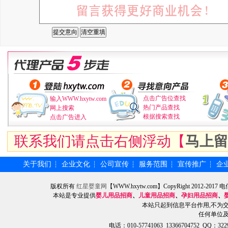
点击广告位查找
输入WWW.hxytw.com
热门产品查找
网上搜索
根据搜索查找
点击广告进入
联系我们请点击右侧浮动【
马上留
关于我们
企业文化
公司宣传
服务范围
宣传推广
企
┆
┆
┆
┆
┆
版权所有
红星婴童网
【WWW.hxytw.com】CopyRight 2012
本站是专业提供
婴儿用品招商
、
儿童用品招商
、
孕妇用品招商
、
本站只起到信息平台作用,不为
任何单位
电话：010-57741063 13366704752 QQ：3229