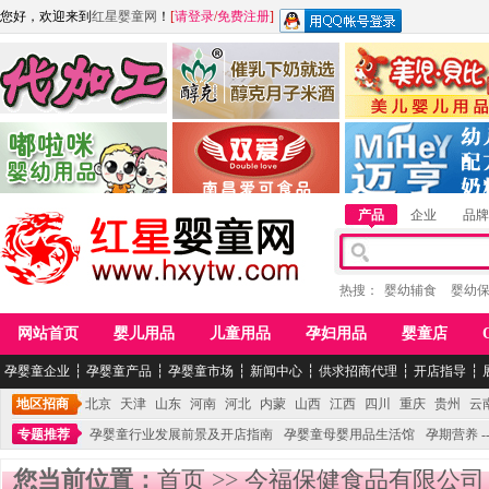
您好，欢迎来到
红星婴童网
！
[
请登录
/
免费注册
]
江西麦嘟嘟食品有限公司
江西醇之客月子米酒
惠州市美儿婴儿用品公
青岛嘟啦咪婴幼儿用品公司
南昌爱可食品科技有限公司
湖南迈亨母婴用品有限
产品
企业
品牌
热搜：
婴幼辅食
婴幼
网站首页
婴儿用品
儿童用品
孕妇用品
婴童店
孕婴童企业
┆
孕婴童产品
┆
孕婴童市场
┆
新闻中心
┆
供求招商代理
┆
开店指导
┆
地区招商
北京
天津
山东
河南
河北
内蒙
山西
江西
四川
重庆
贵州
云
专题推荐
孕婴童行业发展前景及开店指南
孕婴童母婴用品生活馆
孕期营养 -
您当前位置：
首页
>>
今福保健食品有限公司