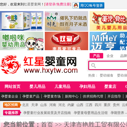
您好，欢迎来到
红星婴童网
！
[
请登录
/
免费注册
]
江西麦嘟嘟食品有限公司
江西醇之客月子米酒
惠州市美儿婴儿用品公
青岛嘟啦咪婴幼儿用品公司
南昌爱可食品科技有限公司
湖南迈亨母婴用品有限
产品
企业
品牌
热搜：
婴幼辅食
婴幼
网站首页
婴儿用品
儿童用品
孕妇用品
婴童店
孕婴童企业
┆
孕婴童产品
┆
孕婴童市场
┆
新闻中心
┆
供求招商代理
┆
开店指导
┆
地区招商
北京
天津
山东
河南
河北
内蒙
山西
江西
四川
重庆
贵州
云
专题推荐
孕婴童行业发展前景及开店指南
孕婴童母婴用品生活馆
孕期营养 -
您当前位置：
首页
>>
天津市艳胜工贸有限公