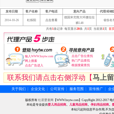
发布日期
客户名称
客户电话
意向产品
代理/经销
德国米兜熊大环腰拉拉
2014-10-26
杜烁阳
点击查看
省份名
裤L48
共有
1
条记录
每页显示
20
条
共
1
页
当前第
1
页
首
点击广告位查找
输入WWW.hxytw.com
热门产品查找
网上搜索
根据搜索查找
点击广告进入
联系我们请点击右侧浮动【
马上留
关于我们
企业文化
公司宣传
服务范围
宣传推广
企
┆
┆
┆
┆
┆
版权所有
红星婴童网
【WWW.hxytw.com】CopyRight 2012
本站是专业提供
婴儿用品招商
、
儿童用品招商
、
孕妇用品招商
、
本站只起到信息平台作用,不为