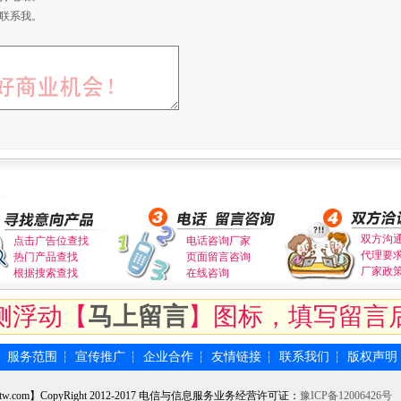
联系我。
双方沟
点击广告位查找
电话咨询厂家
代理要
热门产品查找
页面留言咨询
厂家政
根据搜索查找
在线咨询
侧浮动【
马上留言
】图标，填写留言
服务范围
宣传推广
企业合作
友情链接
联系我们
版权声明
┆
┆
┆
┆
┆
┆
tw.com】CopyRight 2012-2017 电信与信息服务业务经营许可证：
豫ICP备12006426号