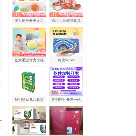
洗头刷神器美发工
跨境儿童硅胶餐具
创意毛绒弹力球硅
跨境Sensor
畅别婴幼儿六联益
优创软件开发一站