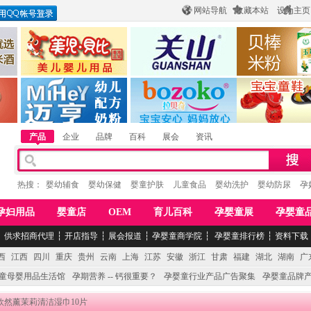
网站导航
收藏本站
设为主页
酒
惠州市美儿婴儿用品公司
陕西关山乳业有限公司
江西贝棒儿童
公司
湖南迈亨母婴用品有限公司
香港欧嘻高婴童用品公司
常熟市婴爵电子商
产品
企业
品牌
百科
展会
资讯
热搜：
婴幼辅食
婴幼保健
婴童护肤
儿童食品
婴幼洗护
婴幼防尿
孕
孕妇用品
婴童店
OEM
育儿百科
孕婴童展
孕婴童
┆
供求招商代理
┆
开店指导
┆
展会报道
┆
孕婴童商学院
┆
孕婴童排行榜
┆
资料下载
西
江西
四川
重庆
贵州
云南
上海
江苏
安徽
浙江
甘肃
福建
湖北
湖南
广
童母婴用品生活馆
孕期营养 -- 钙很重要？
孕婴童行业产品广告聚集
孕婴童品牌
 欣然薰茉莉清洁湿巾10片