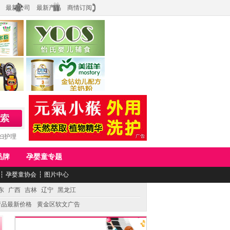
最新公司
最新产品
商情订阅
食品
上海怡氏食品科技有限公司
务公司
湖南美滋生物科技有限公司
妇护理
品牌
孕婴童专题
┆
孕婴童协会
┆
图片中心
东
广西
吉林
辽宁
黑龙江
产品最新价格
黄金区软文广告