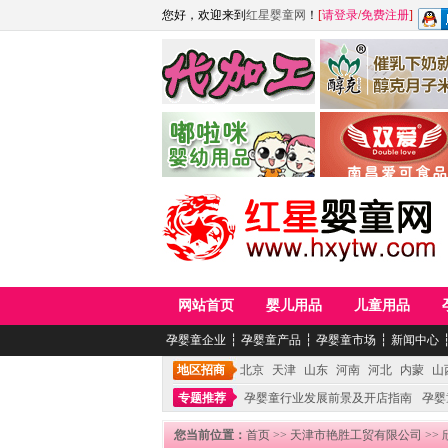
您好，欢迎来到
红星婴童网
！
[
请登录
/
免费注册
]
江西麦嘟嘟食品有限公司
江西醇之客月子米
青岛嘟啦咪婴幼儿用品公司
南昌爱可食品科技有限
网站首页
婴儿用品
儿童用品
孕婴童企业
┆
孕婴童产品
┆
孕婴童市场
┆
新闻中心
地区招商
北京
天津
山东
河南
河北
内蒙
山
专题推荐
孕婴童行业发展前景及开店指南
孕婴
您当前位置：
首页
>>
天津市艳胜工贸有限公司
>>