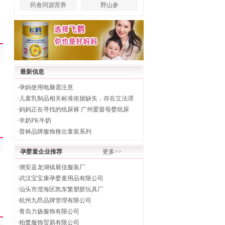
药食同源营养
野山参
最新信息
·
孕妈使用电脑需注意
·
儿童乳制品相关标准依据缺失，存在立法滞
·
妈妈正在寻找的纸尿裤 广州爱茵母婴纸尿
·
羊奶PK牛奶
·
普林品牌服饰推出童装系列
孕婴童企业推荐
更多>>
·
潮安县龙湖镇展佳服装厂
·
武汉宝宝康孕婴童用品有限公司
·
汕头市澄海区凯东繁塑胶玩具厂
·
杭州九昂品牌管理有限公司
·
青岛力扬服饰有限公司
·
柏鹭服饰贸易有限公司