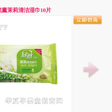
然薰茉莉清洁湿巾10片