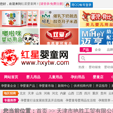
您好，欢迎来到
红星婴童网
！
[
请登录
/
免费注册
]
江西麦嘟嘟食品有限公司
江西醇之客月子米酒
惠州市美儿婴儿用品公
青岛嘟啦咪婴幼儿用品公司
南昌爱可食品科技有限公司
湖南迈亨母婴用品有限
产品
企业
品牌
热搜：
婴幼辅食
婴幼
网站首页
婴儿用品
儿童用品
孕妇用品
婴童店
孕婴童企业
┆
孕婴童产品
┆
孕婴童市场
┆
新闻中心
┆
供求招商代理
┆
开店指导
┆
地区招商
北京
天津
山东
河南
河北
内蒙
山西
江西
四川
重庆
贵州
云
专题推荐
孕婴童行业发展前景及开店指南
孕婴童母婴用品生活馆
孕期营养 -
您当前位置：
首页
>>
天津市艳胜工贸有限公