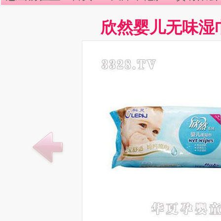
欣然婴儿无味湿巾