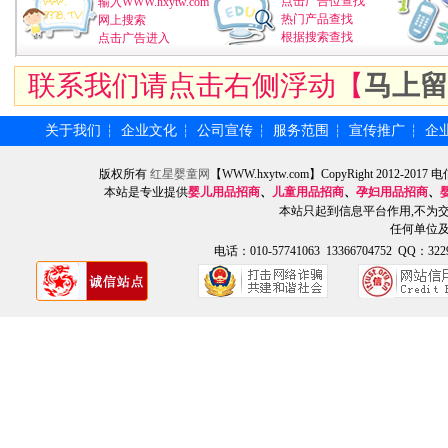
点击广告位查找
输入WWW.hxytw.com
热门产品查找
网上搜索
根据搜索查找
点击广告进入
联系我们请点击右侧浮动【
马上留
关于我们
企业文化
公司宣传
服务范围
宣传推广
企
┆
┆
┆
┆
┆
版权所有
红星婴童网
【WWW.hxytw.com】CopyRight 2012
本站是专业提供
婴儿用品招商
、
儿童用品招商
、
孕妇用品招商
、
本站只起到信息平台作用,不为
任何单位
电话：010-57741063 13366704752 QQ：3229