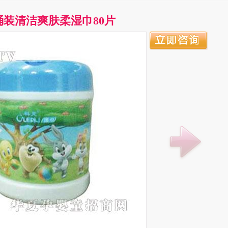
桶装清洁爽肤柔湿巾80片