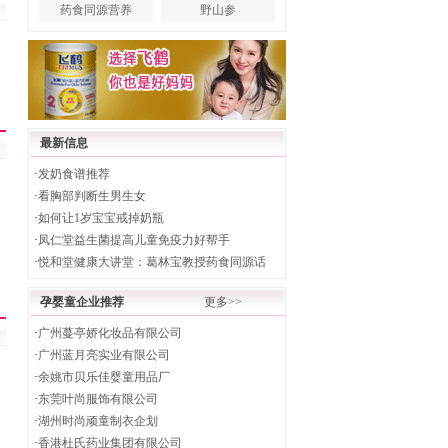
药食同源营养
野山参
最新信息
·
发奶食谱推荐
·
看胸部判断生男生女
·
如何让1岁宝宝戒掉奶瓶
·
凤仁堂益生菌提高儿童免疫力好帮手
·
悦和堂健康大讲堂：葛林宝教授药食同源话
孕婴童企业推荐
更多>>
·
广州蔓亭娇化妆品有限公司
·
广州蓝月亮实业有限公司
·
余姚市贝乐佳婴童用品厂
·
东莞叶尚服饰有限公司
·
湖州时尚顽童制衣企划
·
香港杜氏药业集团有限公司