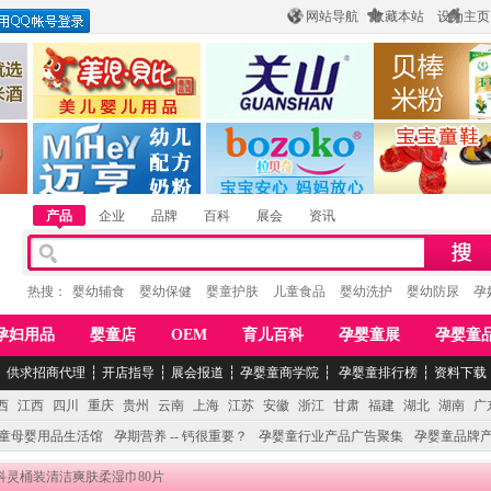
网站导航
收藏本站
设为主页
酒
惠州市美儿婴儿用品公司
陕西关山乳业有限公司
江西贝棒儿童
公司
湖南迈亨母婴用品有限公司
香港欧嘻高婴童用品公司
常熟市婴爵电子商
产品
企业
品牌
百科
展会
资讯
热搜：
婴幼辅食
婴幼保健
婴童护肤
儿童食品
婴幼洗护
婴幼防尿
孕
孕妇用品
婴童店
OEM
育儿百科
孕婴童展
孕婴童
┆
供求招商代理
┆
开店指导
┆
展会报道
┆
孕婴童商学院
┆
孕婴童排行榜
┆
资料下载
西
江西
四川
重庆
贵州
云南
上海
江苏
安徽
浙江
甘肃
福建
湖北
湖南
广
童母婴用品生活馆
孕期营养 -- 钙很重要？
孕婴童行业产品广告聚集
孕婴童品牌
 科灵桶装清洁爽肤柔湿巾80片