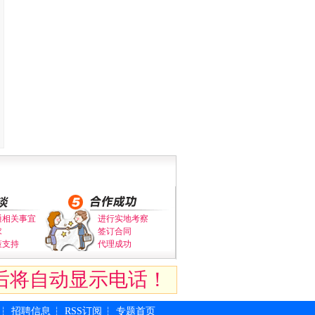
通相关事宜
进行实地考察
求
签订合同
策支持
代理成功
后将自动显示电话！
招聘信息
RSS订阅
专题首页
┆
┆
┆