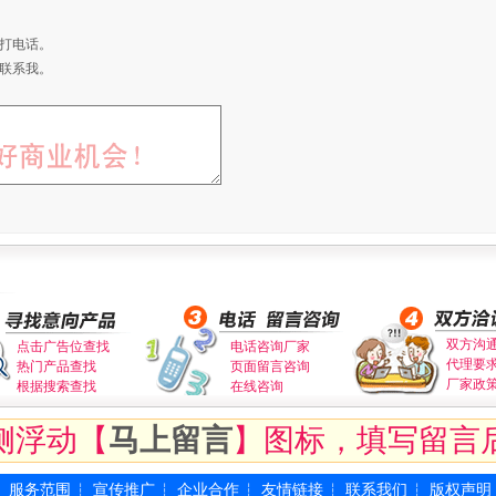
打电话。
联系我。
双方沟
点击广告位查找
电话咨询厂家
代理要
热门产品查找
页面留言咨询
厂家政
根据搜索查找
在线咨询
侧浮动【
马上留言
】图标，填写留言
服务范围
宣传推广
企业合作
友情链接
联系我们
版权声明
┆
┆
┆
┆
┆
┆