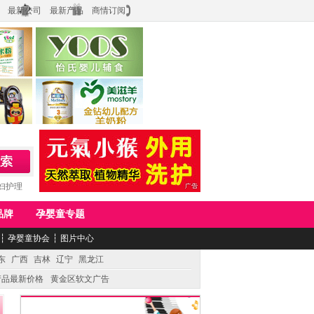
最新公司
最新产品
商情订阅
食品
上海怡氏食品科技有限公司
务公司
湖南美滋生物科技有限公司
妇护理
品牌
孕婴童专题
┆
孕婴童协会
┆
图片中心
东
广西
吉林
辽宁
黑龙江
产品最新价格
黄金区软文广告