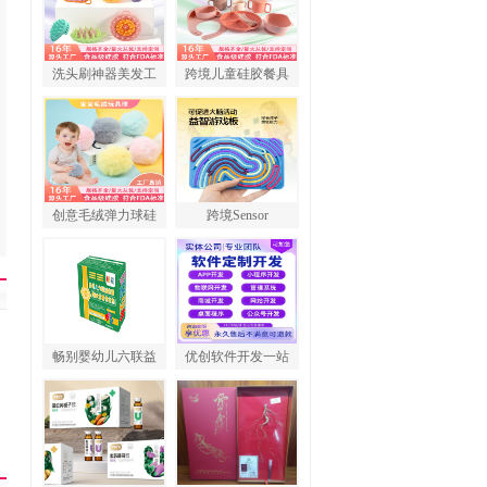
洗头刷神器美发工
跨境儿童硅胶餐具
创意毛绒弹力球硅
跨境Sensor
畅别婴幼儿六联益
优创软件开发一站