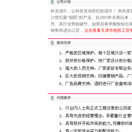
公司介绍
科灵湿巾：让科技灵动世纪的湿巾！ 崇尚质
21世纪最“朝阳”的产业。自2003年非典
升。其行业势如破竹、如雨后春笋般纷纷出
销售和进出口贸...
点击查看天津市艳胜工贸有
提供支持
代理要求