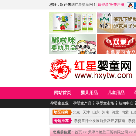
您好，欢迎来到
红星婴童网
！
[
请登录
/
免费注册
]
江西麦嘟嘟食品有限公司
江西醇之客月子米
青岛嘟啦咪婴幼儿用品公司
南昌爱可食品科技有限
网站首页
婴儿用品
儿童用品
孕婴童企业
┆
孕婴童产品
┆
孕婴童市场
┆
新闻中心
地区招商
北京
天津
山东
河南
河北
内蒙
山
专题推荐
孕婴童行业发展前景及开店指南
孕婴
您当前位置：
首页
>>
天津市艳胜工贸有限公司
>>