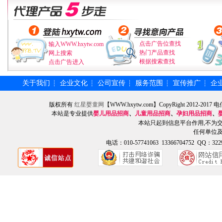
点击广告位查找
输入WWW.hxytw.com
热门产品查找
网上搜索
根据搜索查找
点击广告进入
关于我们
企业文化
公司宣传
服务范围
宣传推广
企
┆
┆
┆
┆
┆
版权所有
红星婴童网
【WWW.hxytw.com】CopyRight 2012
本站是专业提供
婴儿用品招商
、
儿童用品招商
、
孕妇用品招商
、
本站只起到信息平台作用,不为
任何单位
电话：010-57741063 13366704752 QQ：3229