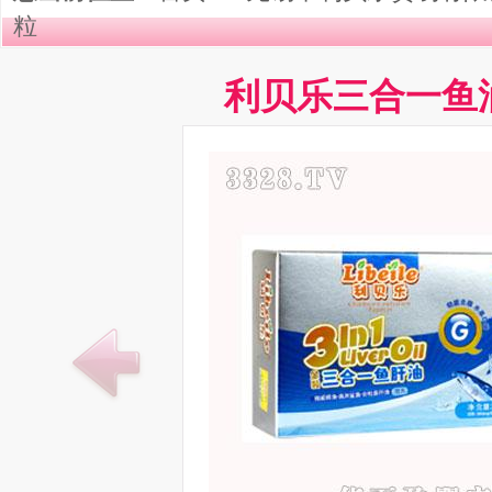
粒
利贝乐三合一鱼油