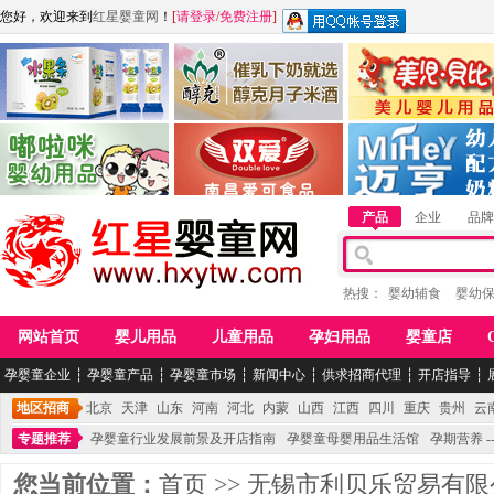
您好，欢迎来到
红星婴童网
！
[
请登录
/
免费注册
]
江西麦嘟嘟食品有限公司
江西醇之客月子米酒
惠州市美儿婴儿用品公
青岛嘟啦咪婴幼儿用品公司
南昌爱可食品科技有限公司
湖南迈亨母婴用品有限
产品
企业
品牌
热搜：
婴幼辅食
婴幼
网站首页
婴儿用品
儿童用品
孕妇用品
婴童店
孕婴童企业
┆
孕婴童产品
┆
孕婴童市场
┆
新闻中心
┆
供求招商代理
┆
开店指导
┆
地区招商
北京
天津
山东
河南
河北
内蒙
山西
江西
四川
重庆
贵州
云
专题推荐
孕婴童行业发展前景及开店指南
孕婴童母婴用品生活馆
孕期营养 -
您当前位置：
首页
>>
无锡市利贝乐贸易有限