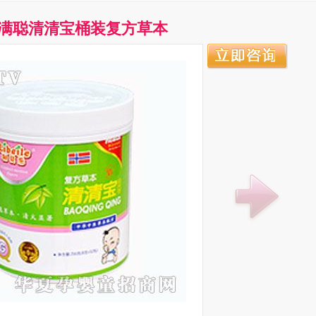
满聪清清宝桶装复方草本