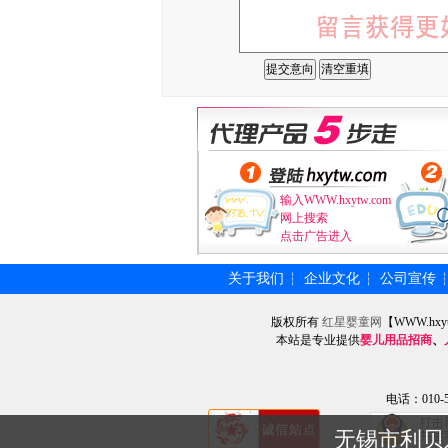
输入WWW.hxytw.com
网上搜索
点击广告进入
关于我们
企业文化
公司宣传
┆
┆
版权所有
红星婴童网
【WWW.hxy
本站是专业提供
婴儿用品招商
、
电话：010-57
无锡市利贝