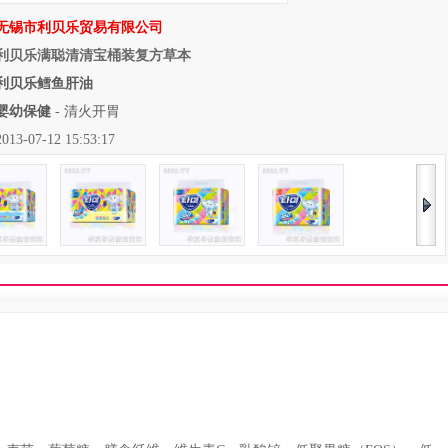
无锡市利贝乐贸易有限公司
利贝乐满聪清清宝桶装复方草本
利贝乐鳕鱼肝油
婴幼保健
-
清火开胃
07-12 15:53:17