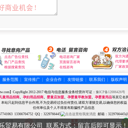
双方沟
点击广告位查找
电话咨询厂家
代理要
热门产品查找
页面留言咨询
厂家政
根据搜索查找
在线咨询
服务范围
宣传推广
企业合作
友情链接
联系我们
版权声明
┆
┆
┆
┆
┆
┆
tw.com】CopyRight 2012-2017 电信与信息服务业务经营许可证：
豫ICP备12006426号
儿童用品招商
、
孕妇用品招商
、
婴童店加盟
、
孕婴童早教加盟
、
孕婴童用品
等其它名
本站只起到信息平台作用,不为交易经过负任何责任,请双方谨慎交易,以确保您的权益
任何单位及个人不得发布欺骗性产品信息
741063 13366704752 QQ：3229766445
邮箱：3229766445@
乐贸易有限公司 联系方式：留言后即可显示