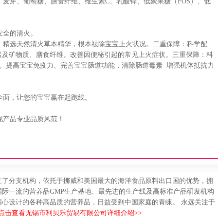
麦芽、葡萄糖、膳食纤维、维生素C、乳酸锌、低聚果糖（FOS）、低
安全的清火。
精选天然清火草本精华，根本祛除宝宝上火状况。二重保障：科学配
素及矿物质、膳食纤维。改善因便秘引起的常见上火症状。三重保障：科
素。提高宝宝免疫力、完善宝宝肠道功能，清除肠道毒素 增强机体抵抗力
面，让您的宝宝赢在起跑线。
现产品专业品质风范！
设立了分支机构，依托于挪威和美国最大的海洋食品原料出口国的优势，拥
际一流的营养品GMP生产基地、最先进的生产线及高标准产品研发机构
精心设计的各种高品质的营养品，日益受到中国家庭的青睐。 永远关注于
点击查看无锡市利贝乐贸易有限公司详细介绍>>