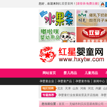
您好，欢迎来到
红星婴童网
！
[
请登录
/
免费注册
]
江西麦嘟嘟食品有限公司
江西醇之客月子米
青岛嘟啦咪婴幼儿用品公司
南昌爱可食品科技有限
网站首页
婴儿用品
儿童用品
孕婴童企业
┆
孕婴童产品
┆
孕婴童市场
┆
新闻中心
地区招商
北京
天津
山东
河南
河北
内蒙
山
专题推荐
孕婴童行业发展前景及开店指南
孕婴
您当前位置：
首页
>>
无锡市利贝乐贸易有限公司
>