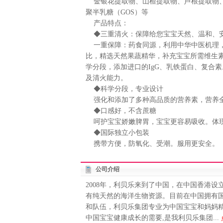
金银花提取物、山楂提取物、芦根提取物、
聚半乳糖（GOS）等
产品特点：
◆三重清火：保障给您宝宝天然、温和、
一重保障：药食同源，利用中华中医机理，
比，精选天然果蔬精华，补充宝宝所需维生
学分段，添加进口的IgG、乳铁蛋白、复合
及清火能力。
◆科学分段，专业设计
强化和添加了多种高品质的营养素，营养全
◆口感好，不含蔗糖
呵护宝宝娇嫩脾胃，宝宝更容易吸收。体
◆国际独立小包装
携带方便，防氧化、受潮。服用更安全。
公司介绍
2008年，利贝乐来到了中国，在中国香港
有纯天然的海洋生物资源。目前在中国拥有国
和队伍，利贝乐集团专业为中国宝宝和妈妈
中国宝宝健康成长的需要,是我利贝乐集团...