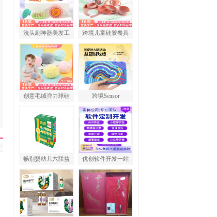
洗头刷神器美发工
跨境儿童硅胶餐具
创意毛绒弹力球硅
跨境Sensor
畅别婴幼儿六联益
优创软件开发一站