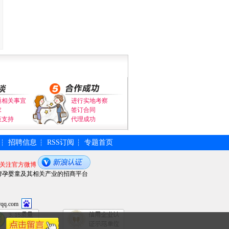
通相关事宜
进行实地考察
求
签订合同
策支持
代理成功
招聘信息
RSS订阅
专题首页
┆
┆
┆
关注官方微博
牌孕婴童及其相关产业的招商平台
qq.com
！