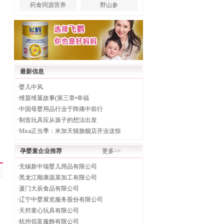
药食同源营养
野山参
最新信息
·
婴儿中风
·
维茵维菓故事(第三章•幸福
·
中国母婴用品行业于阵痛中前行
·
制造玩具应从孩子的想法出发
·
Mica正当季：米加天猫旗舰店开业送惊
孕婴童企业推荐
更多>>
·
无锡新中瑞婴儿用品有限公司
·
黑龙江顺康蔬菜加工有限公司
·
厦门大辰食品有限公司
·
辽宁中婴展览服务股份有限公司
·
天邦童心玩具有限公司
·
杭州佰富服飾有限公司