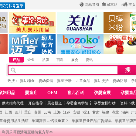
网站导航
收藏本站
设为主页
酒
惠州市美儿婴儿用品公司
陕西关山乳业有限公司
江西贝棒儿童
公司
湖南迈亨母婴用品有限公司
香港欧嘻高婴童用品公司
常熟市婴爵电子商
产品
企业
品牌
百科
展会
资讯
热搜：
婴幼辅食
婴幼保健
婴童护肤
儿童食品
婴幼洗护
婴幼防尿
孕
孕妇用品
婴童店
OEM
育儿百科
孕婴童展
孕婴童
┆
供求招商代理
┆
开店指导
┆
展会报道
┆
孕婴童商学院
┆
孕婴童排行榜
┆
资料下载
西
江西
四川
重庆
贵州
云南
上海
江苏
安徽
浙江
甘肃
福建
湖北
湖南
广
童母婴用品生活馆
孕期营养 -- 钙很重要？
孕婴童行业产品广告聚集
孕婴童品牌
> 利贝乐满聪清清宝桶装复方草本