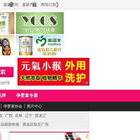
最新公司
最新产品
商情订阅
食品
上海怡氏食品科技有限公司
务公司
湖南美滋生物科技有限公司
妇护理
品牌
孕婴童专题
┆
孕婴童协会
┆
图片中心
东
广西
吉林
辽宁
黑龙江
产品最新价格
黄金区软文广告