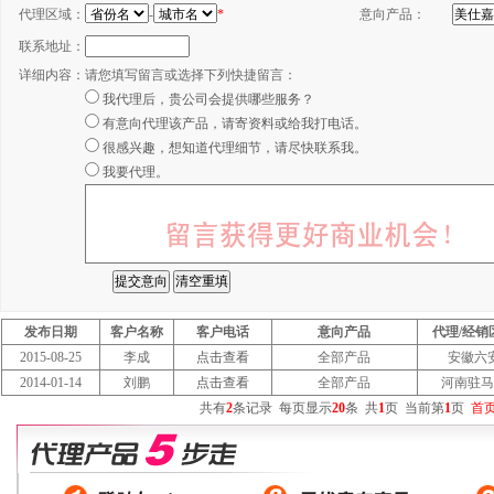
代理区域：
-
*
意向产品：
联系地址：
详细内容：
请您填写留言或选择下列快捷留言：
我代理后，贵公司会提供哪些服务？
有意向代理该产品，请寄资料或给我打电话。
很感兴趣，想知道代理细节，请尽快联系我。
我要代理。
发布日期
客户名称
客户电话
意向产品
代理/经销
2015-08-25
李成
点击查看
全部产品
安徽六
2014-01-14
刘鹏
点击查看
全部产品
河南驻马
共有
2
条记录
每页显示
20
条
共
1
页
当前第
1
页
首