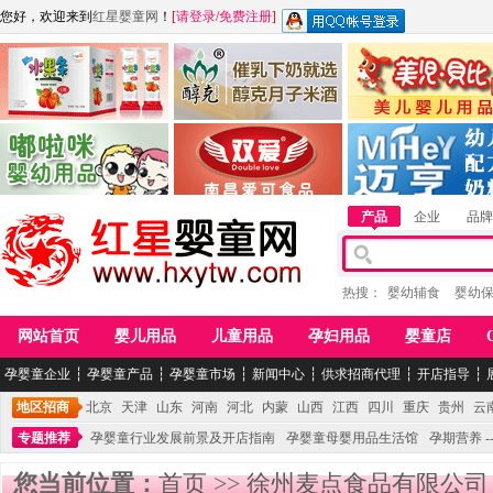
您好，欢迎来到
红星婴童网
！
[
请登录
/
免费注册
]
江西麦嘟嘟食品有限公司
江西醇之客月子米酒
惠州市美儿婴儿用品公
青岛嘟啦咪婴幼儿用品公司
南昌爱可食品科技有限公司
湖南迈亨母婴用品有限
产品
企业
品牌
热搜：
婴幼辅食
婴幼
网站首页
婴儿用品
儿童用品
孕妇用品
婴童店
孕婴童企业
┆
孕婴童产品
┆
孕婴童市场
┆
新闻中心
┆
供求招商代理
┆
开店指导
┆
地区招商
北京
天津
山东
河南
河北
内蒙
山西
江西
四川
重庆
贵州
云
专题推荐
孕婴童行业发展前景及开店指南
孕婴童母婴用品生活馆
孕期营养 -
您当前位置：
首页
>>
徐州麦点食品有限公司