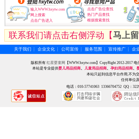
点击广告位查找
输入WWW.hxytw.com
热门产品查找
网上搜索
根据搜索查找
点击广告进入
联系我们请点击右侧浮动【
马上留
关于我们
企业文化
公司宣传
服务范围
宣传推广
企
┆
┆
┆
┆
┆
版权所有
红星婴童网
【WWW.hxytw.com】CopyRight 2012
本站是专业提供
婴儿用品招商
、
儿童用品招商
、
孕妇用品招商
、
本站只起到信息平台作用,不为
任何单位
电话：010-57741063 13366704752 QQ：3229