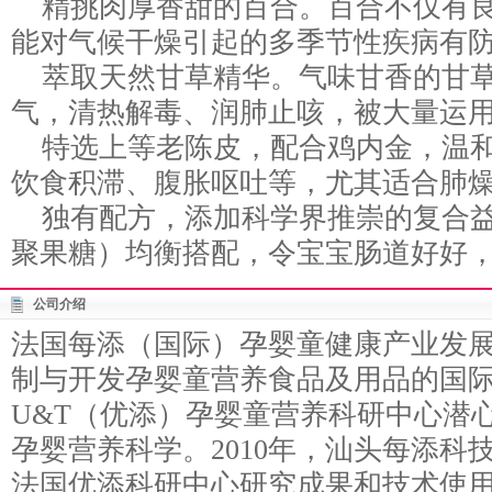
精挑肉厚香甜的百合。百合不仅有良
能对气候干燥引起的多季节性疾病有
萃取天然甘草精华。气味甘香的甘草
气，清热解毒、润肺止咳，被大量运
特选上等老陈皮，配合鸡内金，温和
饮食积滞、腹胀呕吐等，尤其适合肺
独有配方，添加科学界推崇的复合益
聚果糖）均衡搭配，令宝宝肠道好好
公司介绍
法国每添（国际）孕婴童健康产业发
制与开发孕婴童营养食品及用品的国
U&T（优添）孕婴童营养科研中心潜
孕婴营养科学。2010年，汕头每添科
法国优添科研中心研究成果和技术使用