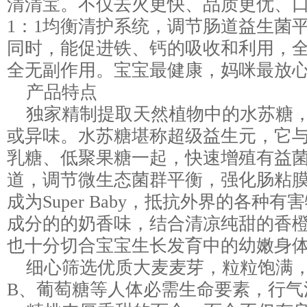
清清宝。不仅去火更快、品质更优、口
1：1均衡清护系统，调节肠道益生菌
同时，能促进铁、钙的吸收和利用，
全无副作用。宝宝最健康，妈咪最放
产品特点
独家精制提取天然植物中的水苏糖，
或异味。水苏糖堪称超级益生元，它与
乳糖、低聚果糖一起，快速增殖有益
道，调节微生态菌群平衡，强化肠粘
成为Super Baby，抵抗外界的各种
成分的的奶香味，结合清凉纯甜的香
也十分切合宝宝生长发育中的幼嫩身
细心筛选优质大麦麦芽，粒粒饱满，
B、葡萄糖等人体必需生命要素，行气