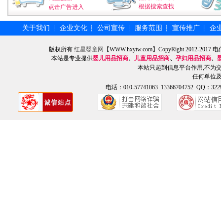
根据搜索查找
点击广告进入
关于我们
企业文化
公司宣传
服务范围
宣传推广
企
┆
┆
┆
┆
┆
版权所有
红星婴童网
【WWW.hxytw.com】CopyRight 2012
本站是专业提供
婴儿用品招商
、
儿童用品招商
、
孕妇用品招商
、
本站只起到信息平台作用,不为
任何单位
电话：010-57741063 13366704752 QQ：3229