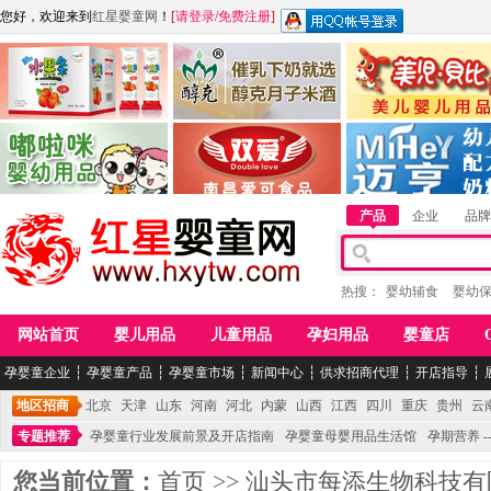
您好，欢迎来到
红星婴童网
！
[
请登录
/
免费注册
]
江西麦嘟嘟食品有限公司
江西醇之客月子米酒
惠州市美儿婴儿用品公
青岛嘟啦咪婴幼儿用品公司
南昌爱可食品科技有限公司
湖南迈亨母婴用品有限
产品
企业
品牌
热搜：
婴幼辅食
婴幼
网站首页
婴儿用品
儿童用品
孕妇用品
婴童店
孕婴童企业
┆
孕婴童产品
┆
孕婴童市场
┆
新闻中心
┆
供求招商代理
┆
开店指导
┆
地区招商
北京
天津
山东
河南
河北
内蒙
山西
江西
四川
重庆
贵州
云
专题推荐
孕婴童行业发展前景及开店指南
孕婴童母婴用品生活馆
孕期营养 -
您当前位置：
首页
>>
汕头市每添生物科技有