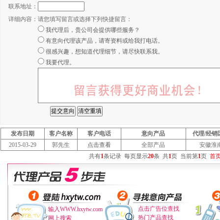
联系地址：
详细内容：
请您填写留言或选择下列快捷留言：
我代理后，贵公司会提供哪些服务？
有意向代理该产品，请寄资料或给我打电话。
很感兴趣，想知道代理细节，请尽快联系我。
我要代理。
发布日期
客户名称
客户电话
意向产品
代理/经销
2015-03-29
郭先生
点击查看
全部产品
安徽淮
共有
1
条记录
每页显示
20
条
共
1
页
当前第
1
页
首
点击广告位查找
输入WWW.hxytw.com
热门产品查找
网上搜索